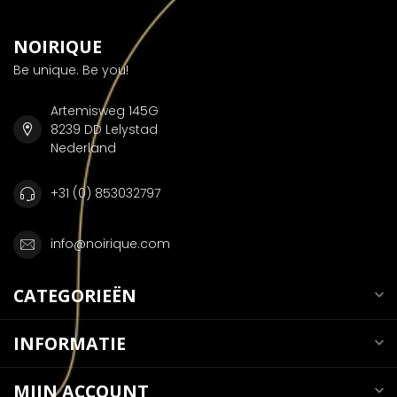
NOIRIQUE
Be unique. Be you!
Artemisweg 145G
8239 DD Lelystad
Nederland
+31 (0) 853032797
info@noirique.com
CATEGORIEËN
INFORMATIE
MIJN ACCOUNT