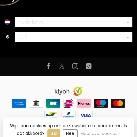
€
Wij slaan cookies op om onze website te verbeteren. Is
© Copyright 2026 Noirique
- Powered by
Lightspeed
-
Lightspeed design
by
Dyvelopment
dat akkoord?
Ja
Nee
Meer over cookies »