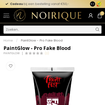
Cadeau
bij een bestelling vanaf €50,-
9.3
0
MENU
Home
/
PaintGlow - Pro Fake Blood
PaintGlow - Pro Fake Blood
PAINTGLOW
(0)