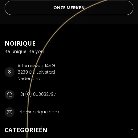
ONZE MERKEN
NOIRIQUE
Be unique. Be you!
Artemisweg 145G
8239 DD Lelystad
Nederland
+31 (0) 853032797
info@noirique.com
CATEGORIEËN