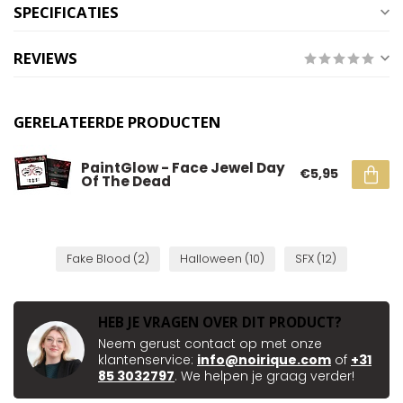
SPECIFICATIES
REVIEWS
GERELATEERDE PRODUCTEN
PaintGlow - Face Jewel Day
€5,95
Of The Dead
Fake Blood
(2)
Halloween
(10)
SFX
(12)
HEB JE VRAGEN OVER DIT PRODUCT?
Neem gerust contact op met onze
klantenservice:
info@noirique.com
of
+31
85 3032797
. We helpen je graag verder!