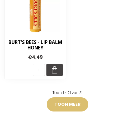
BURT'S BEES - LIP BALM
HONEY
€4,49
Toon
1
-
21
van 31
TOON MEER