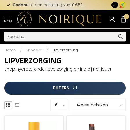
Cadeau
bij een bestelling vanaf €50,-
9.3
0
MENU
Home
/
Skincare
/
Lipverzorging
LIPVERZORGING
Shop hydraterende lipverzorging online bij Noirique!
FILTERS