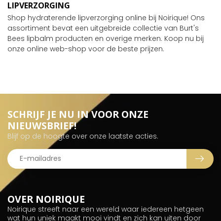
LIPVERZORGING
Shop hydraterende lipverzorging online bij Noirique! Ons
assortiment bevat een uitgebreide collectie van Burt's
Bees lipbalm producten en overige merken. Koop nu bij
onze online web-shop voor de beste prijzen.
SCHRIJF JE NU IN VOOR ONZE
NIEUWSBRIEF!
Blijf op de hoogte over onze laatste acties.
OVER NOIRIQUE
Noirique streeft naar een wereld waar iedereen hetgeen
wat hun uniek maakt mooi vindt en zich kan uiten door