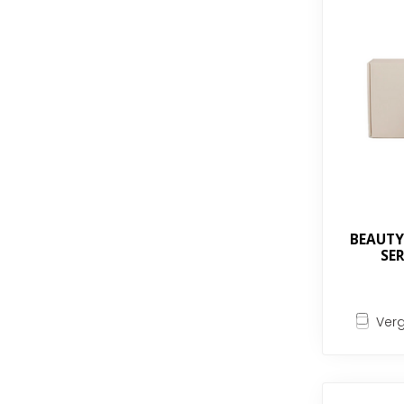
BEAUTY
SE
Verg