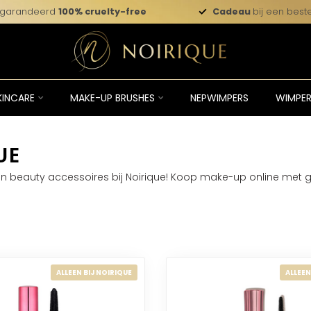
garandeerd
100% cruelty-free
Cadeau
bij een beste
KINCARE
MAKE-UP BRUSHES
NEPWIMPERS
WIMPER
UE
n beauty accessoires bij Noirique! Koop make-up online met gr
ALLEEN BIJ NOIRIQUE
ALLEEN