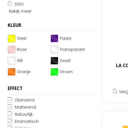
DUO
Bekijk meer
KLEUR
Geel
Paars
Roze
Transparant
Wit
Zwart
LA CO
Oranje
Groen
EFFECT
Verg
Glanzend
Matterend
Natuurlijk
Dramatisch