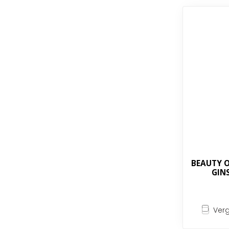
BEAUTY O
GIN
Verg