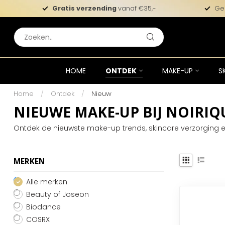
Gratis verzending
vanaf €35,-
Ge
HOME
ONTDEK
MAKE-UP
S
Home
/
Ontdek
/
Nieuw
NIEUWE MAKE-UP BIJ NOIRIQ
Ontdek de nieuwste make-up trends, skincare verzorging e
MERKEN
Alle merken
Beauty of Joseon
Biodance
COSRX