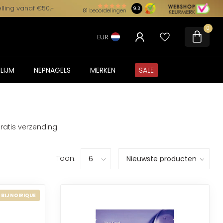
lling vanaf €50,-
9.3
81
beoordelingen
0
EUR
LIJM
NEPNAGELS
MERKEN
SALE
atis verzending.
Toon:
 BIJ NOIRIQUE