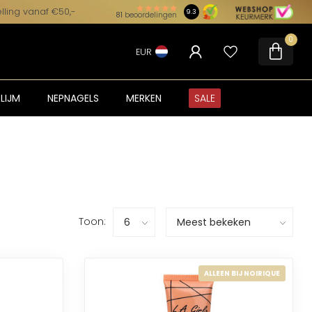
lling vanaf €50,-
9.3
81
beoordelingen
0
EUR
LIJM
NEPNAGELS
MERKEN
SALE
Toon:
ALLEEN BIJ NOIRIQUE