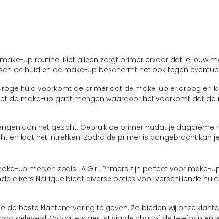
e make-up routine. Niet alleen zorgt primer ervoor dat je jou
ssen de huid en de make-up beschermt het ook tegen eventue
n droge huid voorkomt de primer dat de make-up er droog en korr
et met de make-up gaat mengen waardoor het voorkomt dat de 
engen aan het gezicht. Gebruik de primer nadat je dagcrème h
ht en laat het intrekken. Zodra de primer is aangebracht kan 
e make-up merken zoals
LA Girl
. Primers zijn perfect voor make-
 elixers Noirique biedt diverse opties voor verschillende huid
m je de beste klantenervaring te geven. Zo bieden wij onze kla
dag geleverd. Vraag iets gerust via de chat of de telefoon en w