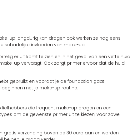
w make-up langdurig kan dragen ook werken ze nog eens
le schadelijke invloeden van make-up.
elig er uit komt te zien en in het geval van een vette huid
make-up vervaagt. Ook zorgt primer ervoor dat de huid
ebt gebruikt en voordat je de foundation gaat
je beginnen met je make-up routine.
up liefhebbers die frequent make-up dragen en een
types om de gewenste primer uit te kiezen, voor zowel
nten gratis verzending boven de 30 euro aan en worden
ij helpen je graag verder.