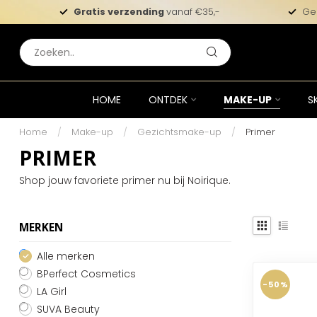
Gratis verzending
vanaf €35,-
Ge
HOME
ONTDEK
MAKE-UP
S
Home
/
Make-up
/
Gezichtsmake-up
/
Primer
PRIMER
Shop jouw favoriete primer nu bij Noirique.
MERKEN
Alle merken
BPerfect Cosmetics
-50%
LA Girl
SUVA Beauty