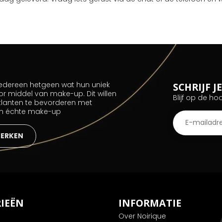
 iedereen hetgeen wat hun uniek
SCHRIJF 
or middel van make-up. Dit willen
Blijf op de ho
 klanten te bevorderen met
an échte make-up
MERKEN
IEËN
INFORMATIE
Over Noirique