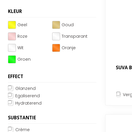
KLEUR
Geel
Goud
Roze
Transparant
Wit
Oranje
Groen
SUVA B
EFFECT
Glanzend
Verg
Egaliserend
Hydraterend
SUBSTANTIE
Crème