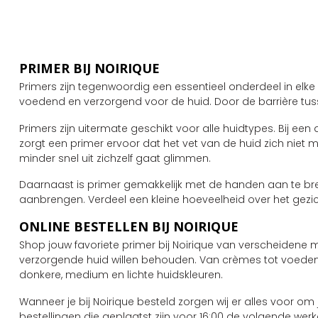
PRIMER BIJ NOIRIQUE
Primers zijn tegenwoordig een essentieel onderdeel in elk
voedend en verzorgend voor de huid. Door de barrière tu
Primers zijn uitermate geschikt voor alle huidtypes. Bij ee
zorgt een primer ervoor dat het vet van de huid zich ni
minder snel uit zichzelf gaat glimmen.
Daarnaast is primer gemakkelijk met de handen aan te br
aanbrengen. Verdeel een kleine hoeveelheid over het gezic
ONLINE BESTELLEN BIJ NOIRIQUE
Shop jouw favoriete primer bij Noirique van verscheiden
verzorgende huid willen behouden. Van crèmes tot voedende
donkere, medium en lichte huidskleuren.
Wanneer je bij Noirique besteld zorgen wij er alles voor o
bestellingen die geplaatst zijn voor 16:00 de volgende werk