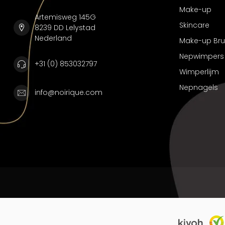
Make-up
Artemisweg 145G
Skincare
8239 DD Lelystad
Nederland
Make-up Br
Nepwimpers
+31 (0) 853032797
Wimperlijm
Nepnagels
info@noirique.com