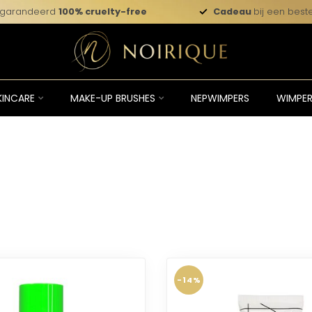
garandeerd
100% cruelty-free
Cadeau
bij een beste
KINCARE
MAKE-UP BRUSHES
NEPWIMPERS
WIMPER
-14%