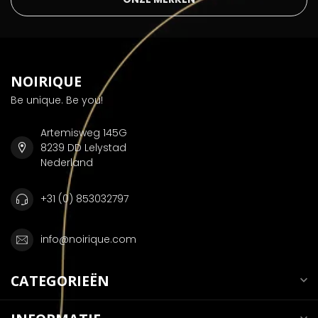
NOIRIQUE
Be unique. Be you!
Artemisweg 145G
8239 DD Lelystad
Nederland
+31 (0) 853032797
info@noirique.com
CATEGORIEËN