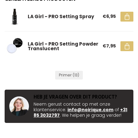
LA Girl - PRO Setting Spray
€6,95
LA Girl - PRO Setting Powder
€7,95
Translucent
Primer
(13)
HEB JE VRAGEN OVER DIT PRODUCT?
Neem gerust contact op met onze
klantenservice:
info@noirique.com
of
+31
85 3032797
. We helpen je graag verder!