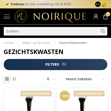
Cadeau
bij een bestelling vanaf €50,-
9.3
0
MENU
Home
/
Make-up Brushes
/
Gezichtskwasten
GEZICHTSKWASTEN
FILTERS
ALLEEN BIJ NOIRIQUE
ALLEEN BIJ NOIRIQUE
-19%