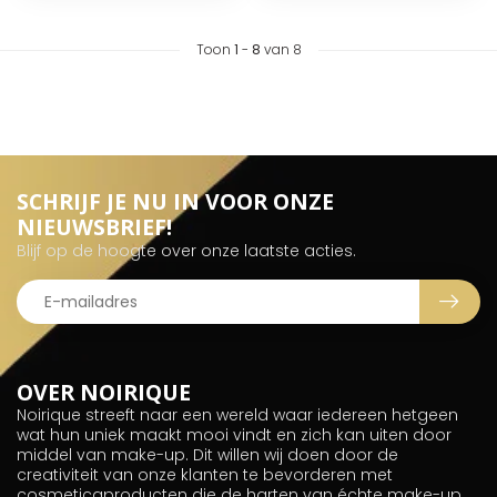
Toon
1
-
8
van 8
SCHRIJF JE NU IN VOOR ONZE
NIEUWSBRIEF!
Blijf op de hoogte over onze laatste acties.
OVER NOIRIQUE
Noirique streeft naar een wereld waar iedereen hetgeen
wat hun uniek maakt mooi vindt en zich kan uiten door
middel van make-up. Dit willen wij doen door de
creativiteit van onze klanten te bevorderen met
cosmeticaproducten die de harten van échte make-up