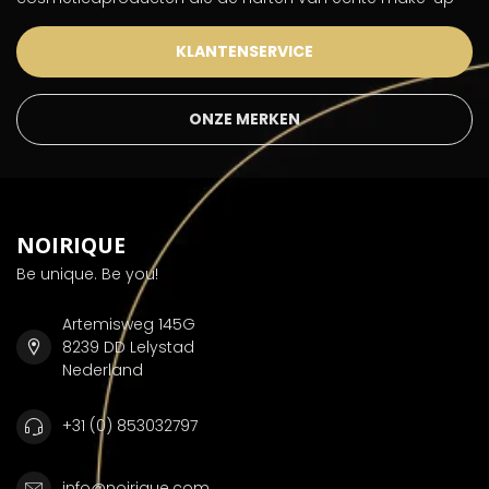
KLANTENSERVICE
ONZE MERKEN
NOIRIQUE
Be unique. Be you!
Artemisweg 145G
8239 DD Lelystad
Nederland
+31 (0) 853032797
info@noirique.com