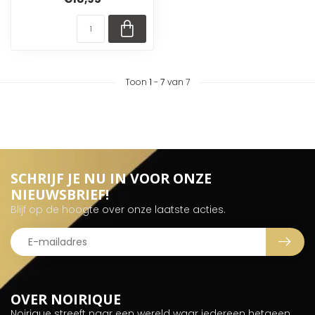
Toon
1
-
7
van 7
SCHRIJF JE NU IN VOOR ONZE
NIEUWSBRIEF!
Blijf op de hoogte over onze laatste acties.
OVER NOIRIQUE
Noirique streeft naar een wereld waar iedereen hetgeen