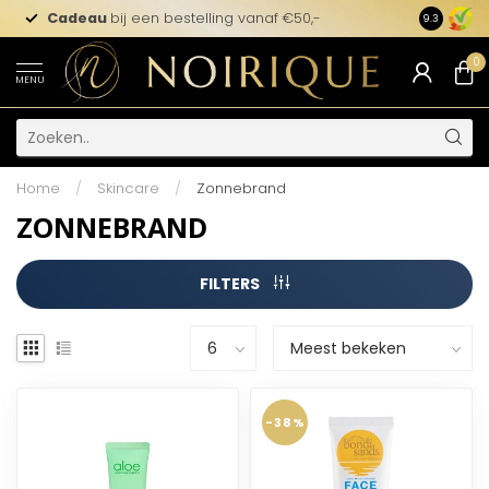
Cadeau
bij een bestelling vanaf €50,-
9.3
0
MENU
Home
/
Skincare
/
Zonnebrand
ZONNEBRAND
FILTERS
-38%