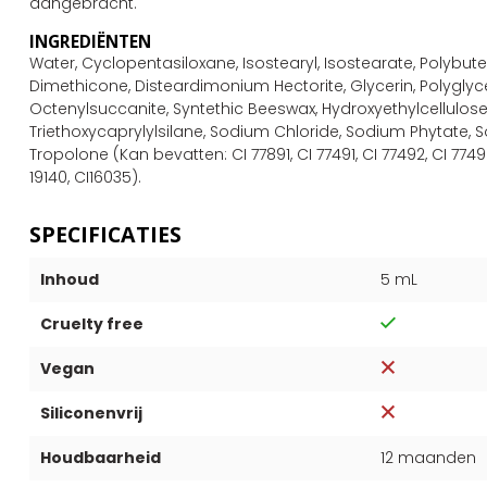
aangebracht.
INGREDIËNTEN
Water, Cyclopentasiloxane, Isostearyl, Isostearate, Polybute
Dimethicone, Disteardimonium Hectorite, Glycerin, Polygly
Octenylsuccanite, Syntethic Beeswax, Hydroxyethylcellulos
Triethoxycaprylylsilane, Sodium Chloride, Sodium Phytate,
Tropolone (Kan bevatten: CI 77891, CI 77491, CI 77492, CI 77499
19140, CI16035).
SPECIFICATIES
Inhoud
5 mL
Cruelty free
Vegan
Siliconenvrij
Houdbaarheid
12 maanden