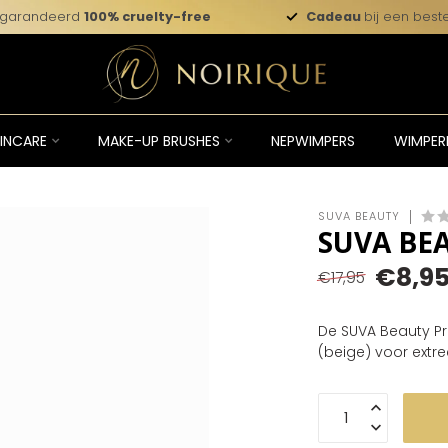
garandeerd
100% cruelty-free
Cadeau
bij een beste
INCARE
MAKE-UP BRUSHES
NEPWIMPERS
WIMPER
SUVA BEAUTY
SUVA BEA
€8,9
€17,95
De SUVA Beauty Pr
(beige) voor ext