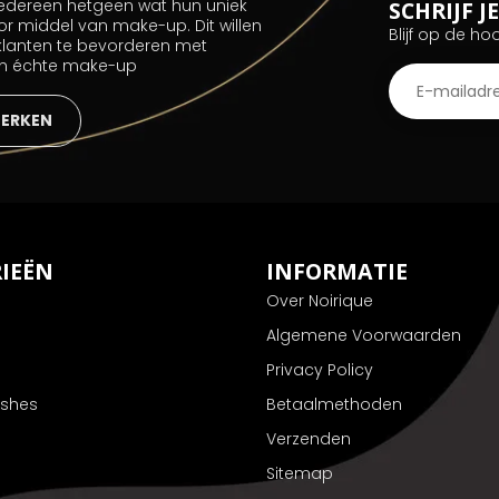
 iedereen hetgeen wat hun uniek
SCHRIJF 
or middel van make-up. Dit willen
Blijf op de ho
 klanten te bevorderen met
an échte make-up
MERKEN
IEËN
INFORMATIE
Over Noirique
Algemene Voorwaarden
Privacy Policy
ushes
Betaalmethoden
Verzenden
Sitemap