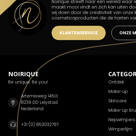
Noirique streeft naar een wereld waar
maakt mooi vindt en zich kan uiten do
wij doen door de creativiteit van onze
cosmeticaproducten die de harten v
KLANTENSERVICE
ONZE 
NOIRIQUE
CATEGOR
Be unique. Be you!
Ontdek
Make-up
Artemisweg 145G
Skincare
8239 DD Lelystad
Nederland
Make-up Br
Nepwimpers
+31 (0) 853032797
Wimperlijm