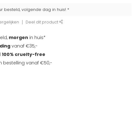
ur besteld, volgende dag in huis! *
rgelijken
Deel dit product
eld,
morgen
in huis*
nding
vanaf €35,-
d
100% cruelty-free
en bestelling vanaf €50,-