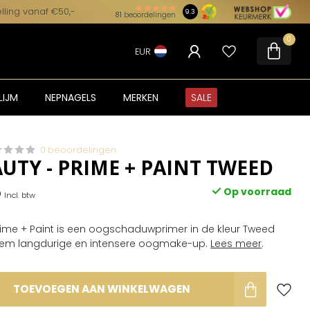
lling vanaf €50,-
9.3
81
beoordelingen
0
EUR
LIJM
NEPNAGELS
MERKEN
SALE
0 beoordelingen
UTY - PRIME + PAINT TWEED
5
Op voorraad
Incl. btw
ime + Paint is een oogschaduwprimer in de kleur Tweed
reem langdurige en intensere oogmake-up.
Lees meer
.
TOEVOEGEN AAN WINKELWAGEN