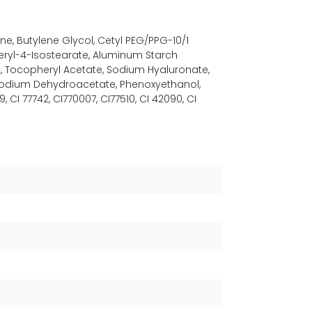
ne, Butylene Glycol, Cetyl PEG/PPG-10/1
ceryl-4-Isostearate, Aluminum Starch
e, Tocopheryl Acetate, Sodium Hyaluronate,
 Sodium Dehydroacetate, Phenoxyethanol,
, CI 77742, CI770007, CI77510, CI 42090, CI