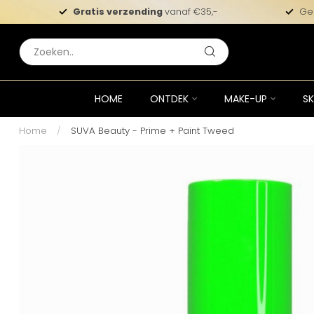
Gratis verzending
vanaf €35,-
Ge
HOME
ONTDEK
MAKE-UP
SK
Home
/
SUVA Beauty - Prime + Paint Tweed