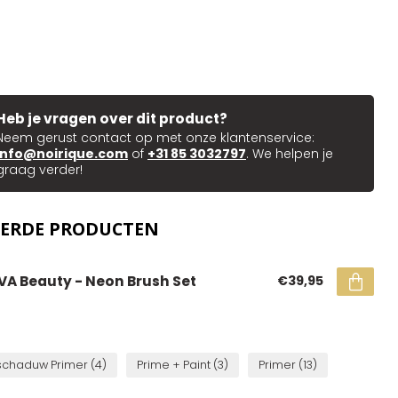
Heb je vragen over dit product?
Neem gerust contact op met onze klantenservice:
info@noirique.com
of
+31 85 3032797
. We helpen je
graag verder!
EERDE PRODUCTEN
VA Beauty - Neon Brush Set
€39,95
chaduw Primer
(4)
Prime + Paint
(3)
Primer
(13)