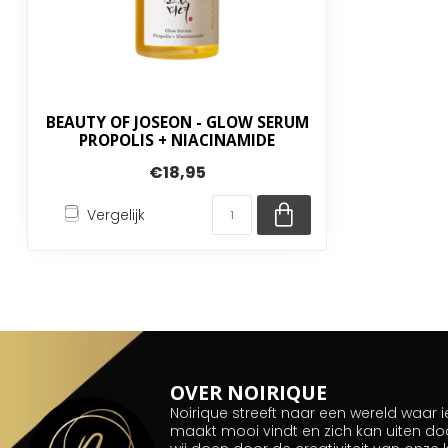
BEAUTY OF JOSEON - GLOW SERUM
PROPOLIS + NIACINAMIDE
€18,95
Vergelijk
OVER NOIRIQUE
Noirique streeft naar een wereld waar
maakt mooi vindt en zich kan uiten do