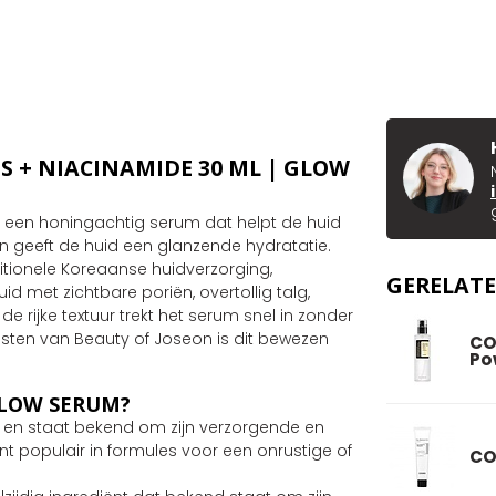
S + NIACINAMIDE 30 ML | GLOW
 een honingachtig serum dat helpt de huid
n geeft de huid een glanzende hydratatie.
ditionele Koreaanse huidverzorging,
GERELAT
d met zichtbare poriën, overtollig talg,
 rijke textuur trekt het serum snel in zonder
testen van Beauty of Joseon is dit bewezen
CO
Po
GLOW SERUM?
en en staat bekend om zijn verzorgende en
t populair in formules voor een onrustige of
CO