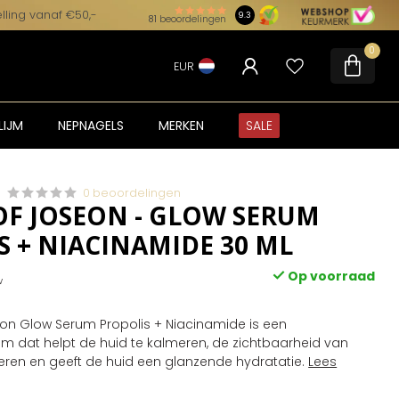
lling vanaf €50,-
9.3
81
beoordelingen
0
EUR
LIJM
NEPNAGELS
MERKEN
SALE
0 beoordelingen
OF JOSEON - GLOW SERUM
S + NIACINAMIDE 30 ML
Op voorraad
w
on Glow Serum Propolis + Niacinamide is een
m dat helpt de huid te kalmeren, de zichtbaarheid van
eren en geeft de huid een glanzende hydratatie.
Lees