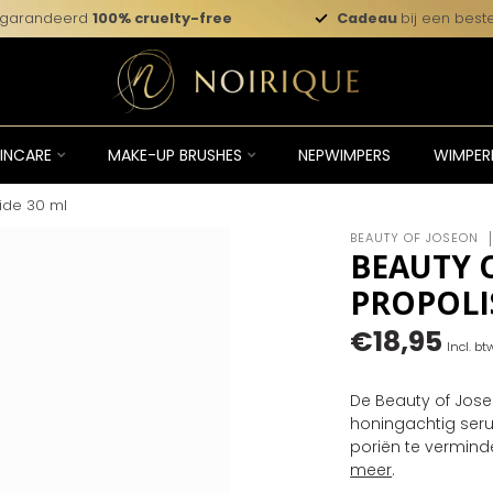
garandeerd
100% cruelty-free
Cadeau
bij een beste
INCARE
MAKE-UP BRUSHES
NEPWIMPERS
WIMPER
ide 30 ml
BEAUTY OF JOSEON
BEAUTY 
PROPOLI
€18,95
Incl. bt
De Beauty of Jose
honingachtig seru
poriën te vermind
meer
.