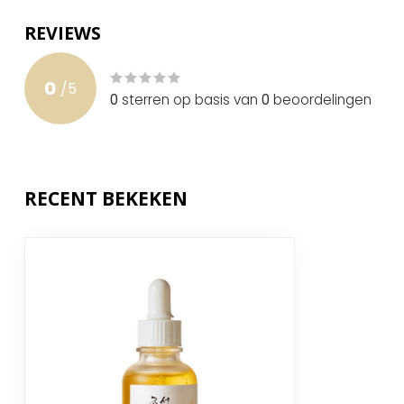
Land van oorsprong
Korea
REVIEWS
0
/
5
0
sterren op basis van
0
beoordelingen
RECENT BEKEKEN