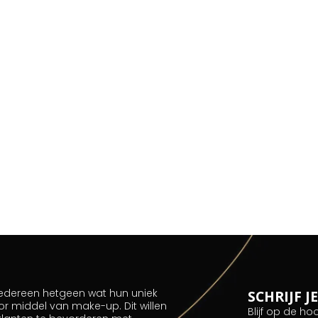
 iedereen hetgeen wat hun uniek
SCHRIJF 
or middel van make-up. Dit willen
Blijf op de ho