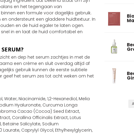
zijdig ingrediënt dat bekend staat om zijn
gbalans en het tegengaan van
binnen een formule voor dagelijks gebruik.
Bi
 en ondersteunt een gladdere huidtextuur. In
Ma
houden en de huid egaler te laten ogen.
t snel in en laat de huid comfortabel en
Be
W SERUM?
Gr
ezicht en dep het serum zachtjes in met de
arna een crème en sluit overdag altijd af
agelijks gebruik kunnen de eerste subtiele
Be
r geef het serum zes tot acht weken om het
Gi
ol, Water, Niacinamide, 1,2-Hexanediol, Melia
A
t, Sodium Hyaluronate, Curcuma Longa
heobroma Cacao (Cocoa) Seed Extract,
ract, Corallina Officinalis Extract, Lotus
, Betaine Salicylate, Sodium
Laurate, Caprylyl Glycol, Ethylhexylglycerin,