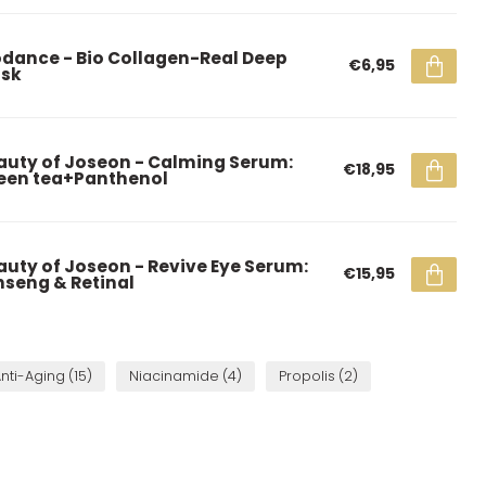
odance - Bio Collagen-Real Deep
€6,95
sk
auty of Joseon - Calming Serum:
€18,95
een tea+Panthenol
auty of Joseon - Revive Eye Serum:
€15,95
nseng & Retinal
nti-Aging
(15)
Niacinamide
(4)
Propolis
(2)