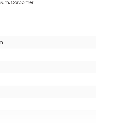
an Gum, Carbomer
um
s