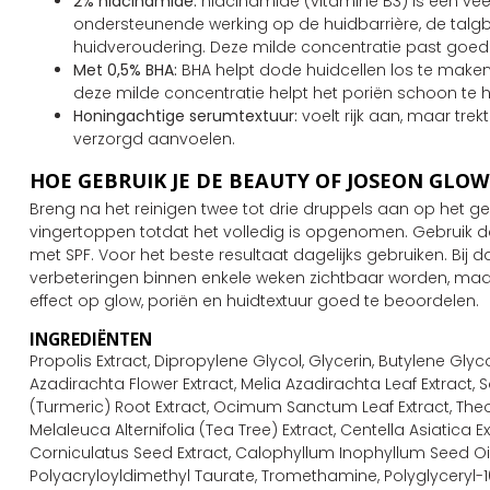
2% niacinamide:
niacinamide (vitamine B3) is een veel
ondersteunende werking op de huidbarrière, de tal
huidveroudering. Deze milde concentratie past goed 
Met 0,5% BHA:
BHA helpt dode huidcellen los te maken
deze milde concentratie helpt het poriën schoon te 
Honingachtige serumtextuur:
voelt rijk aan, maar trek
verzorgd aanvoelen.
HOE GEBRUIK JE DE BEAUTY OF JOSEON GLO
Breng na het reinigen twee tot drie druppels aan op het g
vingertoppen totdat het volledig is opgenomen. Gebruik da
met SPF. Voor het beste resultaat dagelijks gebruiken. Bij d
verbeteringen binnen enkele weken zichtbaar worden, maa
effect op glow, poriën en huidtextuur goed te beoordelen.
INGREDIËNTEN
Propolis Extract, Dipropylene Glycol, Glycerin, Butylene Glyc
Azadirachta Flower Extract, Melia Azadirachta Leaf Extrac
(Turmeric) Root Extract, Ocimum Sanctum Leaf Extract, T
Melaleuca Alternifolia (Tea Tree) Extract, Centella Asiatica Ext
Corniculatus Seed Extract, Calophyllum Inophyllum Seed Oil
Polyacryloyldimethyl Taurate, Tromethamine, Polyglyceryl-10 