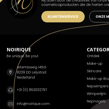
wij doen door de creativiteit van onze
cosmeticaproducten die de harten v
KLANTENSERVICE
ONZE 
NOIRIQUE
CATEGOR
Be unique. Be you!
Ontdek
Make-up
Artemisweg 145G
Skincare
8239 DD Lelystad
Nederland
Make-up Br
Nepwimpers
+31 (0) 853032797
Wimperlijm
Nepnagels
info@noirique.com