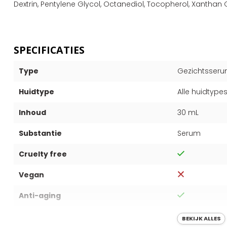
Dextrin, Pentylene Glycol, Octanediol, Tocopherol, Xanth
SPECIFICATIES
Type
Gezichtsser
Huidtype
Alle huidtype
Inhoud
30 mL
Substantie
Serum
Cruelty free
Vegan
Anti-aging
Houdbaarheid
12 maanden
BEKIJK ALLES