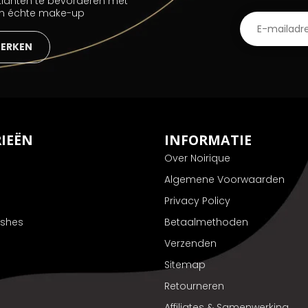
 klanten te bevorderen met
an échte make-up
MERKEN
IEËN
INFORMATIE
Over Noirique
Algemene Voorwaarden
Privacy Policy
ushes
Betaalmethoden
Verzenden
Sitemap
Retourneren
Affiliates & Samenwerking