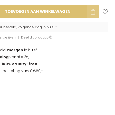
TOEVOEGEN AAN WINKELWAGEN
ur besteld, volgende dag in huis! *
rgelijken
Deel dit product
eld,
morgen
in huis*
nding
vanaf €35,-
d
100% cruelty-free
en bestelling vanaf €50,-