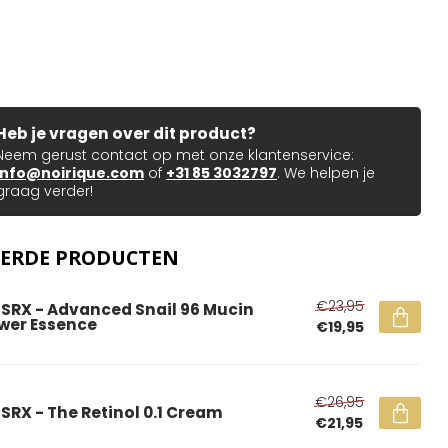
Heb je vragen over dit product?
Neem gerust contact op met onze klantenservice:
info@noirique.com
of
+31 85 3032797
. We helpen je
graag verder!
EERDE PRODUCTEN
€23,95
SRX - Advanced Snail 96 Mucin
wer Essence
€19,95
€26,95
SRX - The Retinol 0.1 Cream
€21,95