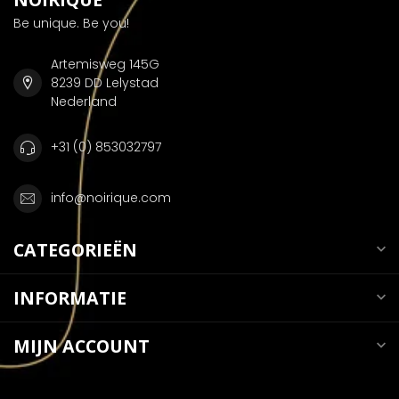
Be unique. Be you!
Artemisweg 145G
8239 DD Lelystad
Nederland
+31 (0) 853032797
info@noirique.com
CATEGORIEËN
INFORMATIE
MIJN ACCOUNT