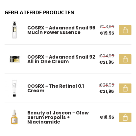
GERELATEERDE PRODUCTEN
€23,95
COSRX - Advanced Snail 96
Mucin Power Essence
€19,95
€24,95
COSRX - Advanced Snail 92
All in One Cream
€21,95
€26,95
COSRX - The Retinol 0.1
Cream
€21,95
Beauty of Joseon - Glow
Serum Propolis +
€18,95
Niacinamide