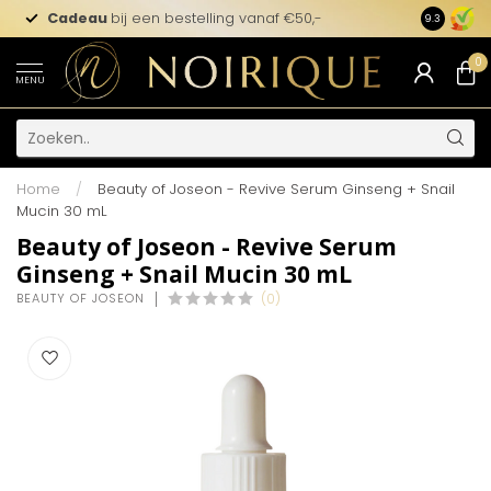
Cadeau
bij een bestelling vanaf €50,-
9.3
0
MENU
Home
/
Beauty of Joseon - Revive Serum Ginseng + Snail
Mucin 30 mL
Beauty of Joseon - Revive Serum
Ginseng + Snail Mucin 30 mL
BEAUTY OF JOSEON
(0)