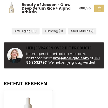
Beauty of Joseon - Glow
Deep Serum Rice + Alpha
€18,95
Arbutin
Anti-Aging
(15)
Ginseng
(3)
Snail Mucin
(2)
HEB JE VRAGEN OVER DIT PRODUCT?
Neem gerust contact op met onze
klantenservice:
info@noirique.com
of
+31
85 3032797
. We helpen je graag verder!
RECENT BEKEKEN