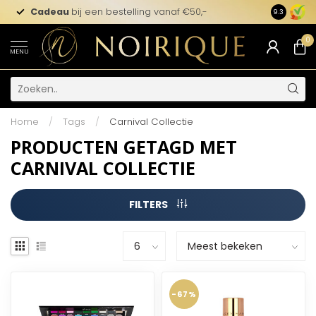
Cadeau
bij een bestelling vanaf €50,-
9.3
0
MENU
Home
/
Tags
/
Carnival Collectie
PRODUCTEN GETAGD MET
CARNIVAL COLLECTIE
FILTERS
-67%