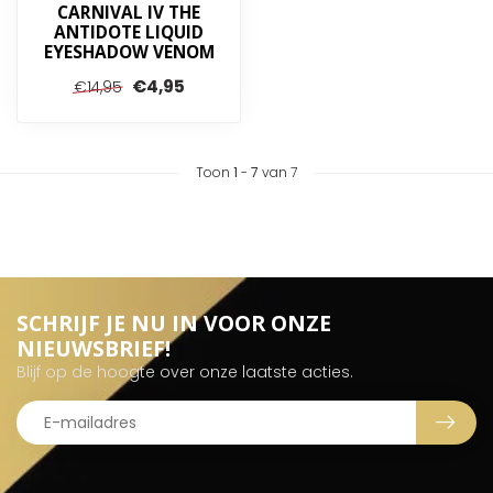
CARNIVAL IV THE
ANTIDOTE LIQUID
EYESHADOW VENOM
€4,95
€14,95
Toon
1
-
7
van 7
SCHRIJF JE NU IN VOOR ONZE
NIEUWSBRIEF!
Blijf op de hoogte over onze laatste acties.