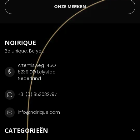
ONZE MERKEN
NOIRIQUE
Be unique. Be you!
Artemisweg 145G
8239 DD Lelystad
Nederland
+31 (0) 853032797
info@noirique.com
CATEGORIEËN