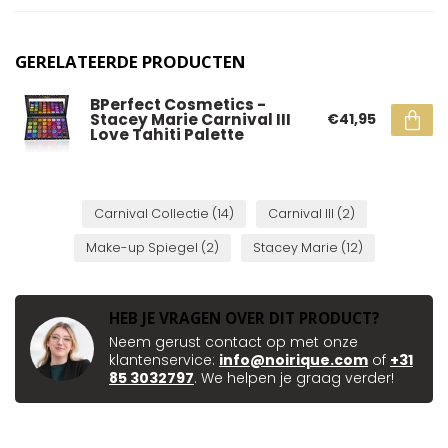
GERELATEERDE PRODUCTEN
BPerfect Cosmetics -
Stacey Marie Carnival III
€41,95
Love Tahiti Palette
Carnival Collectie
(14)
Carnival III
(2)
Make-up Spiegel
(2)
Stacey Marie
(12)
HEB JE VRAGEN OVER DIT PRODUCT?
Neem gerust contact op met onze
klantenservice:
info@noirique.com
of
+31
85 3032797
. We helpen je graag verder!