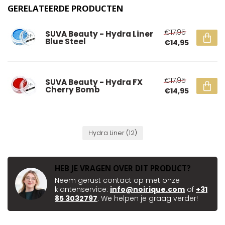
GERELATEERDE PRODUCTEN
€17,95
SUVA Beauty - Hydra Liner
Blue Steel
€14,95
€17,95
SUVA Beauty - Hydra FX
Cherry Bomb
€14,95
Hydra Liner
(12)
HEB JE VRAGEN OVER DIT PRODUCT?
Neem gerust contact op met onze
klantenservice:
info@noirique.com
of
+31
85 3032797
. We helpen je graag verder!