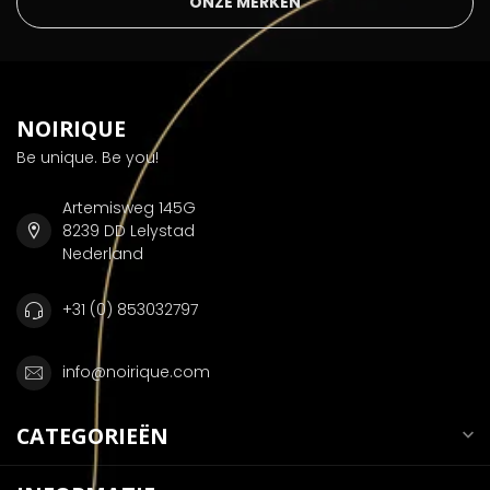
ONZE MERKEN
NOIRIQUE
Be unique. Be you!
Artemisweg 145G
8239 DD Lelystad
Nederland
+31 (0) 853032797
info@noirique.com
CATEGORIEËN