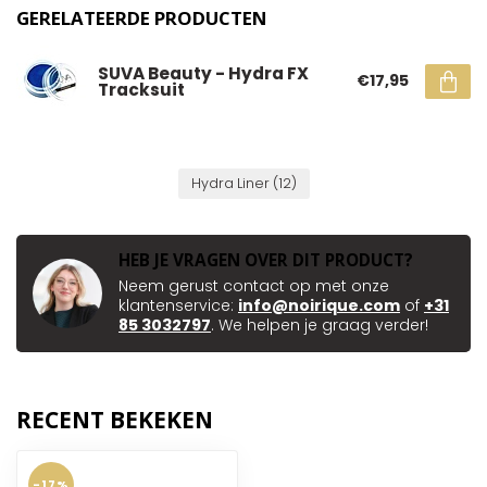
GERELATEERDE PRODUCTEN
SUVA Beauty - Hydra FX
€17,95
Tracksuit
Hydra Liner
(12)
HEB JE VRAGEN OVER DIT PRODUCT?
Neem gerust contact op met onze
klantenservice:
info@noirique.com
of
+31
85 3032797
. We helpen je graag verder!
RECENT BEKEKEN
-17%