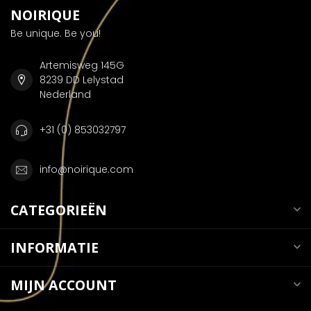
NOIRIQUE
Be unique. Be you!
Artemisweg 145G
8239 DD Lelystad
Nederland
+31 (0) 853032797
info@noirique.com
CATEGORIEËN
INFORMATIE
MIJN ACCOUNT