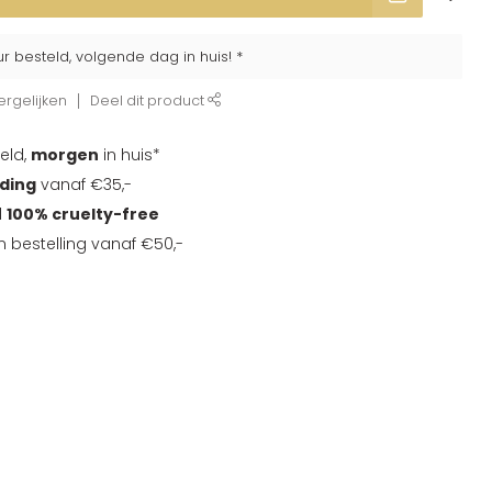
ur besteld, volgende dag in huis! *
rgelijken
Deel dit product
eld,
morgen
in huis*
nding
vanaf €35,-
d
100% cruelty-free
en bestelling vanaf €50,-