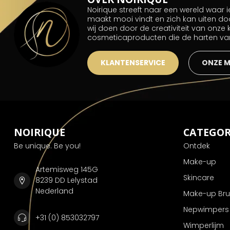
Noirique streeft naar een wereld waar
maakt mooi vindt en zich kan uiten do
wij doen door de creativiteit van onze
cosmeticaproducten die de harten v
KLANTENSERVICE
ONZE 
NOIRIQUE
CATEGOR
Be unique. Be you!
Ontdek
Make-up
Artemisweg 145G
Skincare
8239 DD Lelystad
Nederland
Make-up Br
Nepwimpers
+31 (0) 853032797
Wimperlijm