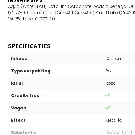
INGREDIËNTEN
Aqua (Water, Eau), Calcium Carbonate, Acacia Senegal Gum,
(Ci 77891), Iron Oxides (Ci 77491, Ci 77499) Blue 1 Lake (Ci 42
16035) Mica, Ci 77019)).
SPECIFICATIES
Inhoud
10 gram
Type verpakking
Pot
Kleur
Roze
Cruelty free
Vegan
Effect
Metallic
Substantie
Poeder (los)