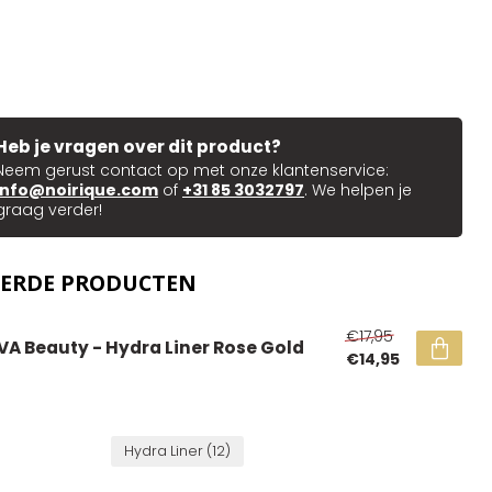
Heb je vragen over dit product?
Neem gerust contact op met onze klantenservice:
info@noirique.com
of
+31 85 3032797
. We helpen je
graag verder!
EERDE PRODUCTEN
€17,95
VA Beauty - Hydra Liner Rose Gold
€14,95
Hydra Liner
(12)