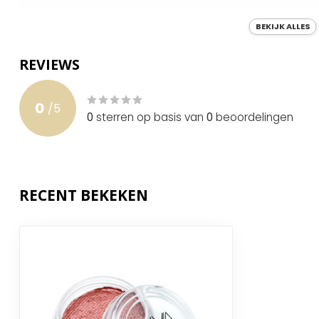
Waterproof
BEKIJK ALLES
Houdbaarheid
24 maanden
REVIEWS
Land van oorsprong
China
0
/
5
0
sterren op basis van
0
beoordelingen
RECENT BEKEKEN