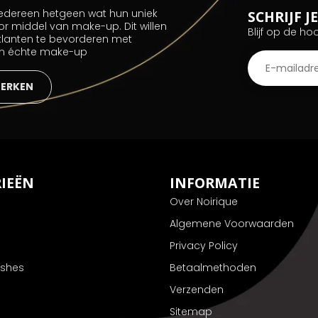
 iedereen hetgeen wat hun uniek
SCHRIJF 
or middel van make-up. Dit willen
Blijf op de ho
 klanten te bevorderen met
an échte make-up
MERKEN
IEËN
INFORMATIE
Over Noirique
Algemene Voorwaarden
Privacy Policy
ushes
Betaalmethoden
Verzenden
Sitemap