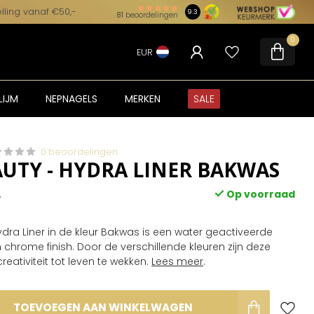
lling vanaf €50,-
9.3
81
beoordelingen
0
EUR
LIJM
NEPNAGELS
MERKEN
SALE
0 beoordelingen
AUTY - HYDRA LINER BAKWAS
Op voorraad
w
dra Liner in de kleur Bakwas is een water geactiveerde
 chrome finish. Door de verschillende kleuren zijn deze
reativiteit tot leven te wekken.
Lees meer
.
TOEVOEGEN AAN WINKELWAGEN