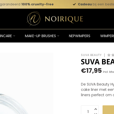
garandeerd
100% cruelty-free
Cadeau
bij een beste
INCARE
MAKE-UP BRUSHES
NEPWIMPERS
WIMPER
SUVA BEAUTY
SUVA BE
€17,95
Incl. bt
De SUVA Beauty Hy
cake liner met een
liners perfect om c