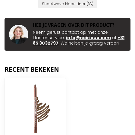
Shockwave Neon Liner
(18)
HEB JE VRAGEN OVER DIT PRODUCT?
Neem gerust contact op met onze
klantenservice:
info@noirique.com
of
+31
85 3032797
. We helpen je graag verder!
RECENT BEKEKEN