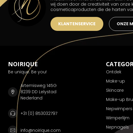
wij doen door de creativiteit van onze
cosmeticaproducten die de harten v
KLANTENSERVICE
ONZE 
NOIRIQUE
CATEGOR
Be unique. Be you!
Ontdek
Make-up
Artemisweg 145G
Skincare
8239 DD Lelystad
Nederland
Make-up Br
Nepwimpers
+31 (0) 853032797
Wimperlijm
Nepnagels
info@noirique.com