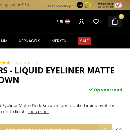
lling vanaf €50,-
9.3
81
beoordelingen
0
EUR
LIJM
NEPNAGELS
MERKEN
SALE
1 beoordeling
S - LIQUID EYELINER MATTE
ROWN
Op voorraad
d Eyeliner Matte Dark Brown is een donkerbruine eyeliner
 matte finish.
Lees meer
.