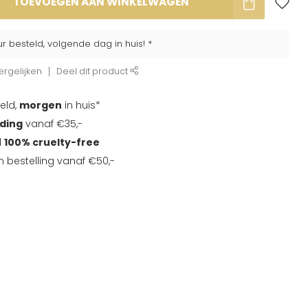
TOEVOEGEN AAN WINKELWAGEN
ur besteld, volgende dag in huis! *
rgelijken
Deel dit product
eld,
morgen
in huis*
nding
vanaf €35,-
d
100% cruelty-free
en bestelling vanaf €50,-