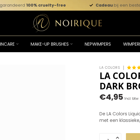
garandeerd
100% cruelty-free
Cadeau
bij een beste
INCARE
MAKE-UP BRUSHES
NEPWIMPERS
WIMPER
LA COLORS
LA COLOR
DARK B
€4,95
Incl. btw
De LA Colors Liqui
met een klassieke,