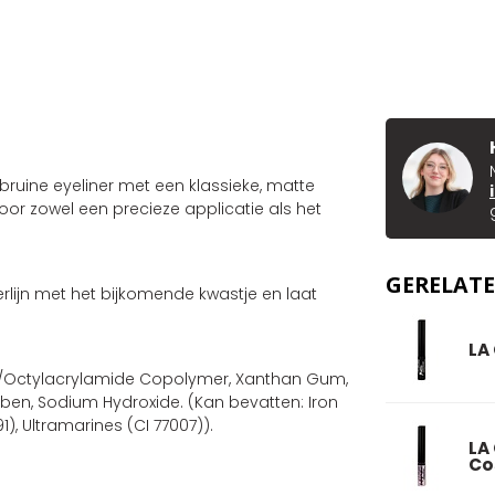
bruine eyeliner met een klassieke, matte
 voor zowel een precieze applicatie als het
GERELAT
lijn met het bijkomende kwastje en laat
.
LA
tes/Octylacrylamide Copolymer, Xanthan Gum,
aben, Sodium Hydroxide. (Kan bevatten: Iron
1), Ultramarines (CI 77007)).
LA
Co