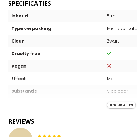
SPECIFICATIES
Inhoud
5 mL
Type verpakking
Met applicato
Kleur
Zwart
Cruelty free
Vegan
Effect
Matt
Substantie
Vloeibaar
Waterproof
BEKIJK ALLES
Houdbaarheid
12 maanden
REVIEWS
Land van oorsprong
China