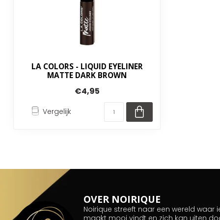
LA COLORS - LIQUID EYELINER
MATTE DARK BROWN
€4,95
Vergelijk
OVER NOIRIQUE
Noirique streeft naar een wereld waar
maakt mooi vindt en zich kan uiten do