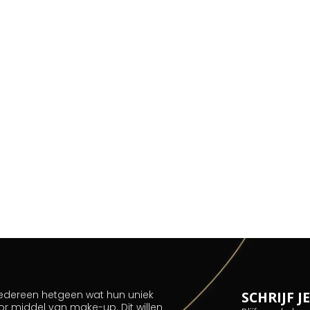
 iedereen hetgeen wat hun uniek
SCHRIJF 
or middel van make-up. Dit willen