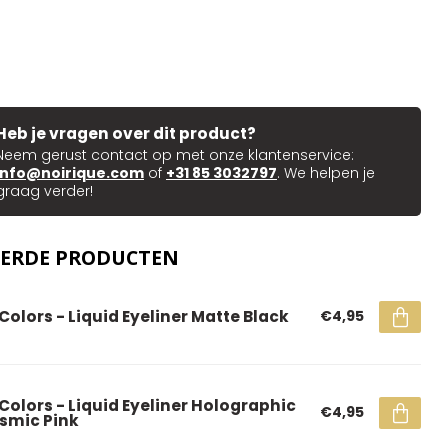
Heb je vragen over dit product?
Neem gerust contact op met onze klantenservice:
info@noirique.com
of
+31 85 3032797
. We helpen je
graag verder!
EERDE PRODUCTEN
 Colors - Liquid Eyeliner Matte Black
€4,95
 Colors - Liquid Eyeliner Holographic
€4,95
smic Pink