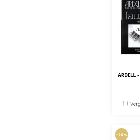
ARDELL -
Verg
-20%