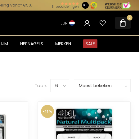
lling vanaf €50,-
9.3
81
beoordelingen
0
EUR
LIJM
NEPNAGELS
MERKEN
SALE
Toon:
-11%