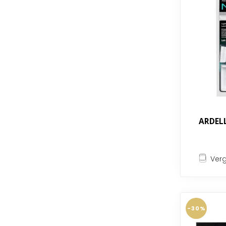
ARDELL
Verg
-30%