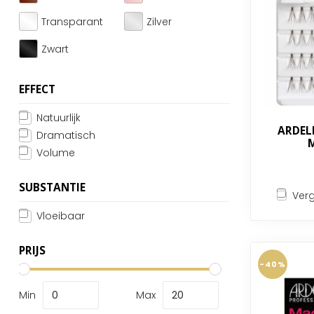
Transparant
Zilver
Zwart
EFFECT
Natuurlijk
ARDELL
Dramatisch
Volume
SUBSTANTIE
Verg
Vloeibaar
PRIJS
-40%
Min
Max