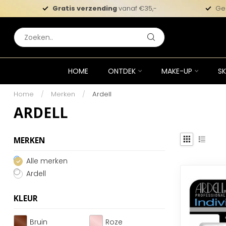
Gratis verzending
vanaf €35,-
Ge
HOME
ONTDEK
MAKE-UP
SK
Home
/
Merken
/
Ardell
ARDELL
MERKEN
Alle merken
Ardell
KLEUR
Bruin
Roze