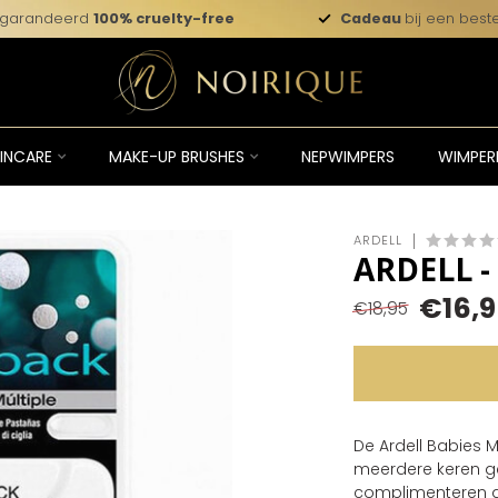
garandeerd
100% cruelty-free
Cadeau
bij een beste
INCARE
MAKE-UP BRUSHES
NEPWIMPERS
WIMPER
ARDELL
ARDELL -
€16,
€18,95
De Ardell Babies M
meerdere keren g
complimenteren de