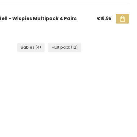
dell - Wispies Multipack 4 Pairs
€18,95
Babies
(4)
Multipack
(12)