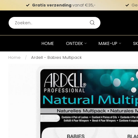
Gratis verzending
vanaf €35,-
Ge
HOME
ONTDEK
MAKE-UP
SK
Home
/
Ardell - Babies Multipack