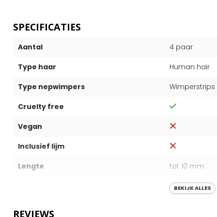
SPECIFICATIES
Aantal
4 paar
Type haar
Human hair
Type nepwimpers
Wimperstrips
Cruelty free
Vegan
Inclusief lijm
Lengte
tot 10 mm
Effect
Natuurlijk
BEKIJK ALLES
Land van oorsprong
Indonesië
REVIEWS