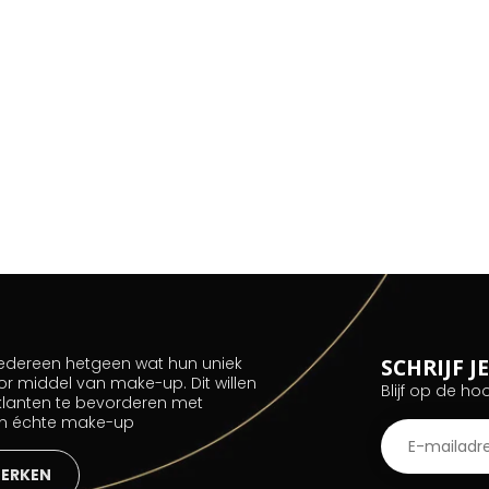
 iedereen hetgeen wat hun uniek
SCHRIJF 
or middel van make-up. Dit willen
Blijf op de ho
 klanten te bevorderen met
an échte make-up
MERKEN