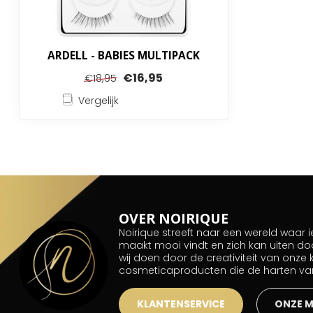
ARDELL - BABIES MULTIPACK
€16,95
€18,95
Vergelijk
OVER NOIRIQUE
Noirique streeft naar een wereld waar
maakt mooi vindt en zich kan uiten do
wij doen door de creativiteit van onze
cosmeticaproducten die de harten v
KLANTENSERVICE
ONZE 