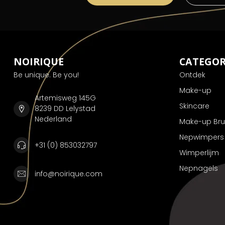
NOIRIQUE
CATEGOR
Be unique. Be you!
Ontdek
Make-up
Artemisweg 145G
Skincare
8239 DD Lelystad
Nederland
Make-up Br
Nepwimpers
+31 (0) 853032797
Wimperlijm
Nepnagels
info@noirique.com