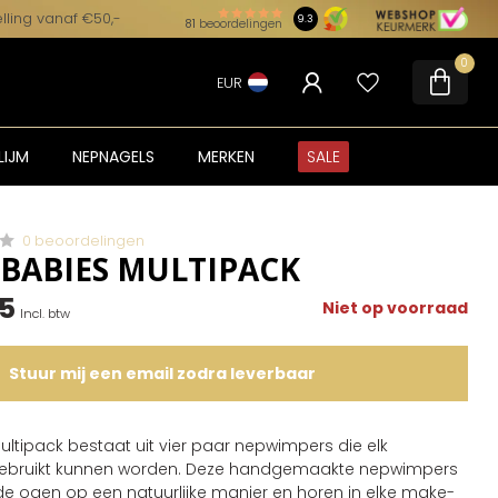
lling vanaf €50,-
9.3
81
beoordelingen
0
EUR
LIJM
NEPNAGELS
MERKEN
SALE
0 beoordelingen
 BABIES MULTIPACK
95
Niet op voorraad
Incl. btw
Stuur mij een email zodra leverbaar
ultipack bestaat uit vier paar nepwimpers die elk
ebruikt kunnen worden. Deze handgemaakte nepwimpers
 ogen op een natuurlijke manier en horen in elke make-