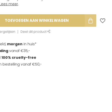
Lees meer
.
TOEVOEGEN AAN WINKELWAGEN
rgelijken
Deel dit product
eld,
morgen
in huis*
nding
vanaf €35,-
d
100% cruelty-free
en bestelling vanaf €50,-