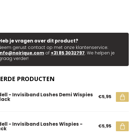
Heb je vragen over dit product?
Neem gerust contact op met onze klantenservice:
info@noirique.com
of
+31 85 3032797
. We helpen je
graag verder!
EERDE PRODUCTEN
dell - Invisiband Lashes Demi Wispies
€5,95
Black
dell - Invisiband Lashes Wispies -
€5,95
ack