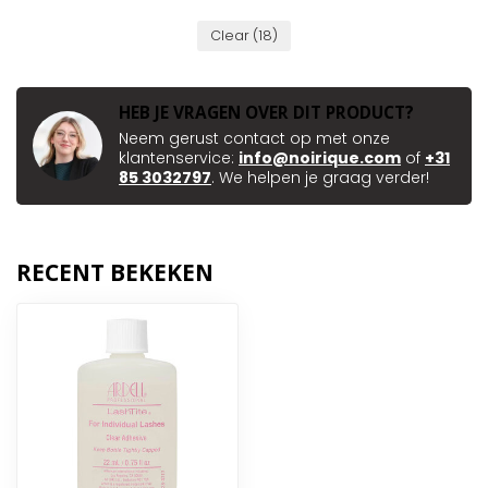
Clear
(18)
HEB JE VRAGEN OVER DIT PRODUCT?
Neem gerust contact op met onze
klantenservice:
info@noirique.com
of
+31
85 3032797
. We helpen je graag verder!
RECENT BEKEKEN