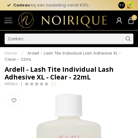
Cadeau
bij een bestelling vanaf €50,-
9.3
0
MENU
Home
/
Ardell - Lash Tite Individual Lash Adhesive XL -
Clear - 22mL
Ardell - Lash Tite Individual Lash
Adhesive XL - Clear - 22mL
ARDELL
(0)