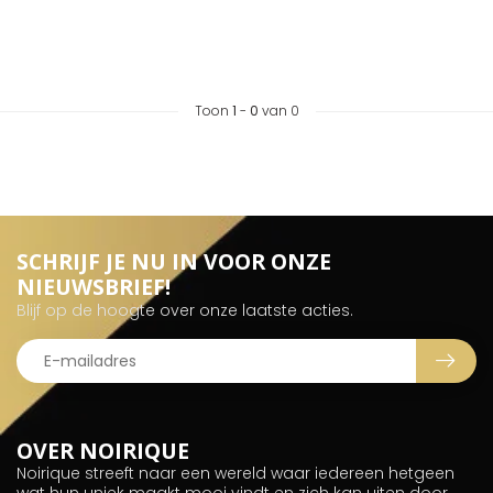
Toon
1
-
0
van 0
SCHRIJF JE NU IN VOOR ONZE
NIEUWSBRIEF!
Blijf op de hoogte over onze laatste acties.
OVER NOIRIQUE
Noirique streeft naar een wereld waar iedereen hetgeen