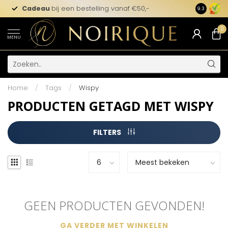
Cadeau
bij een bestelling vanaf €50,-
9.3
0
MENU
Home
/
Tags
/
Wispy
PRODUCTEN GETAGD MET WISPY
FILTERS
GEEN PRODUCTEN GEVONDEN!
GA VERDER MET WINKELEN