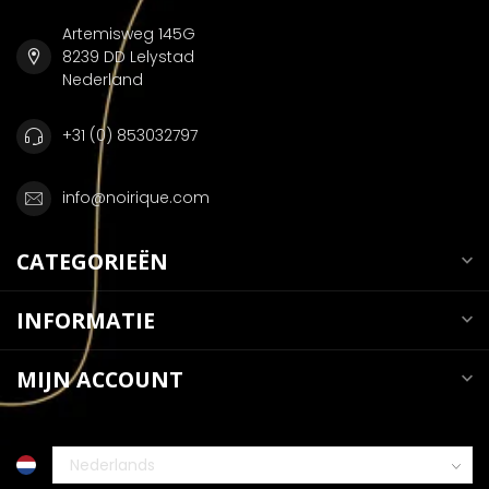
Artemisweg 145G
8239 DD Lelystad
Nederland
+31 (0) 853032797
info@noirique.com
CATEGORIEËN
INFORMATIE
MIJN ACCOUNT