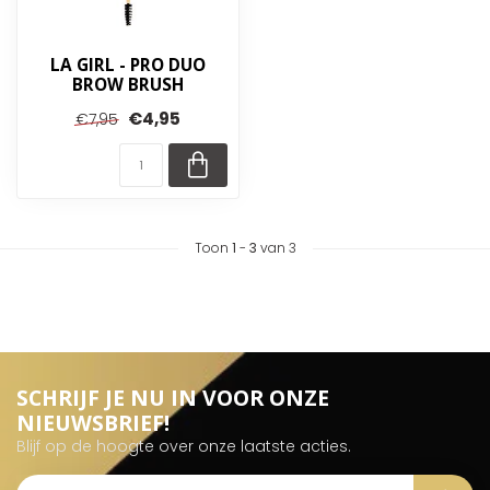
LA GIRL - PRO DUO
BROW BRUSH
€4,95
€7,95
Toon
1
-
3
van 3
SCHRIJF JE NU IN VOOR ONZE
NIEUWSBRIEF!
Blijf op de hoogte over onze laatste acties.