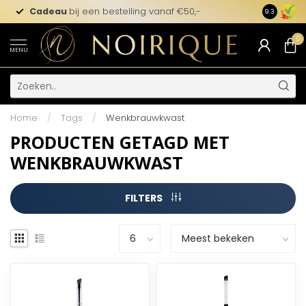
Cadeau
bij een bestelling vanaf €50,-
9.3
0
MENU
Home
/
Tags
/
Wenkbrauwkwast
PRODUCTEN GETAGD MET
WENKBRAUWKWAST
FILTERS