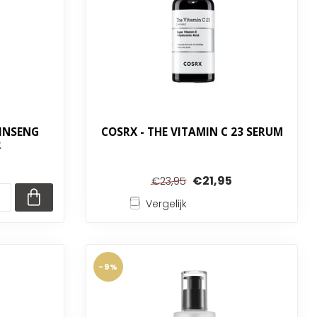
GINSENG
COSRX - THE VITAMIN C 23 SERUM
R
€21,95
€23,95
Vergelijk
-9%