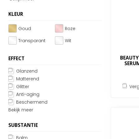
KLEUR
Goud
Roze
Transparant
Wit
BEAUTY 
EFFECT
SERUM
Glanzend
Matterend
Verg
Glitter
Anti-aging
Beschermend
Bekijk meer
SUBSTANTIE
Balm