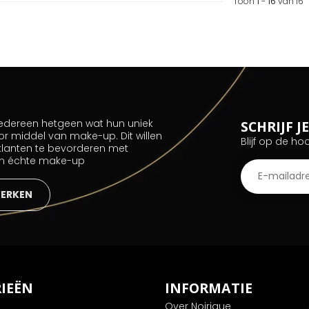
Toon
1
-
16
van 16
 iedereen hetgeen wat hun uniek
SCHRIJF 
or middel van make-up. Dit willen
Blijf op de ho
 klanten te bevorderen met
an échte make-up
MERKEN
IEËN
INFORMATIE
Over Noirique