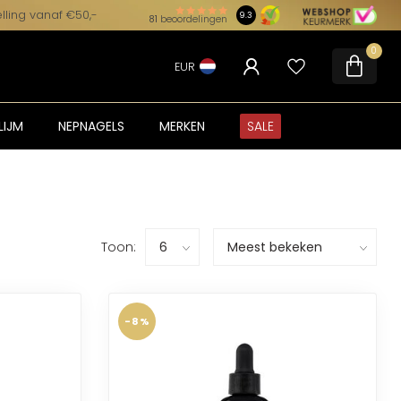
lling vanaf €50,-
9.3
81
beoordelingen
0
EUR
LIJM
NEPNAGELS
MERKEN
SALE
Toon:
-8%