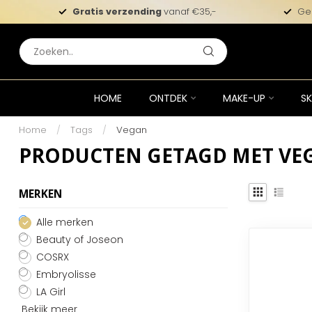
Gratis verzending
vanaf €35,-
Ge
HOME
ONTDEK
MAKE-UP
SK
Home
/
Tags
/
Vegan
PRODUCTEN GETAGD MET VE
MERKEN
Alle merken
Beauty of Joseon
COSRX
Embryolisse
LA Girl
Bekijk meer