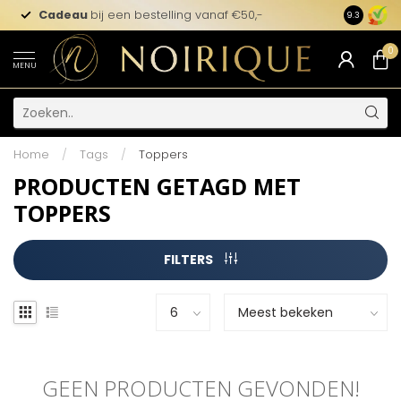
Cadeau
bij een bestelling vanaf €50,-
9.3
0
MENU
Home
/
Tags
/
Toppers
PRODUCTEN GETAGD MET
TOPPERS
FILTERS
GEEN PRODUCTEN GEVONDEN!