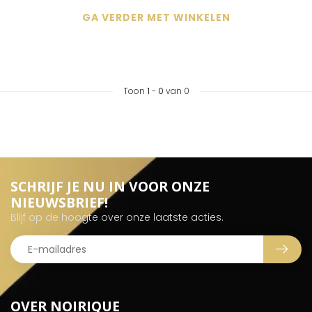
GA VERDER MET WINKELEN
Toon
1
-
0
van 0
SCHRIJF JE NU IN VOOR ONZE
NIEUWSBRIEF!
Blijf op de hoogte over onze laatste acties.
OVER NOIRIQUE