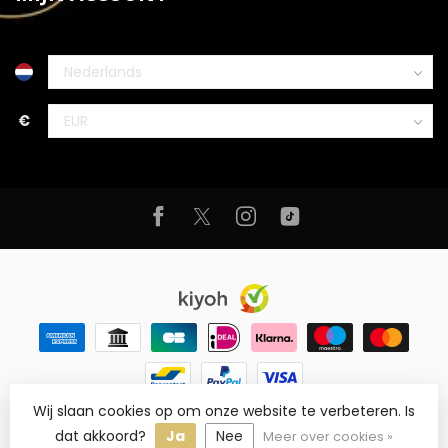
€
Wij slaan cookies op om onze website te verbeteren. Is
© Copyright 2026 Noirique
- Powered by
Lightspeed
-
Lightspeed design
by
Dyvelopment
dat akkoord?
Ja
Nee
Meer over cookies »