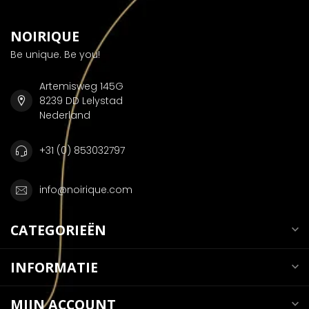
NOIRIQUE
Be unique. Be you!
Artemisweg 145G
8239 DD Lelystad
Nederland
+31 (0) 853032797
info@noirique.com
CATEGORIEËN
INFORMATIE
MIJN ACCOUNT