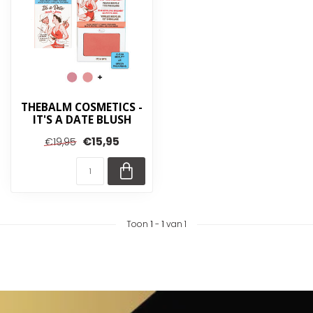
THEBALM COSMETICS -
IT'S A DATE BLUSH
€15,95
€19,95
Toon
1
-
1
van 1