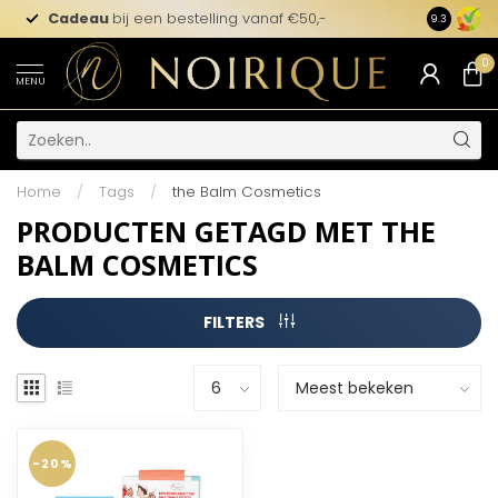
Cadeau
bij een bestelling vanaf €50,-
9.3
0
MENU
Home
/
Tags
/
the Balm Cosmetics
PRODUCTEN GETAGD MET THE
BALM COSMETICS
FILTERS
-20%