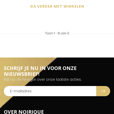
GA VERDER MET WINKELEN
Toon
1
-
0
van 0
SCHRIJF JE NU IN VOOR ONZE
NIEUWSBRIEF!
Blijf op de hoogte over onze laatste acties.
OVER NOIRIQUE