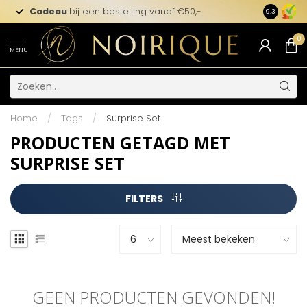
Cadeau
bij een bestelling vanaf €50,-
9.3
0
MENU
Home
/
Tags
/
Surprise Set
PRODUCTEN GETAGD MET
SURPRISE SET
FILTERS
GEEN PRODUCTEN GEVONDEN!