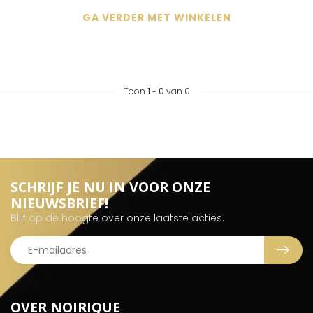
GA VERDER MET WINKELEN
Toon
1
-
0
van 0
SCHRIJF JE NU IN VOOR ONZE
NIEUWSBRIEF!
Blijf op de hoogte over onze laatste acties.
OVER NOIRIQUE