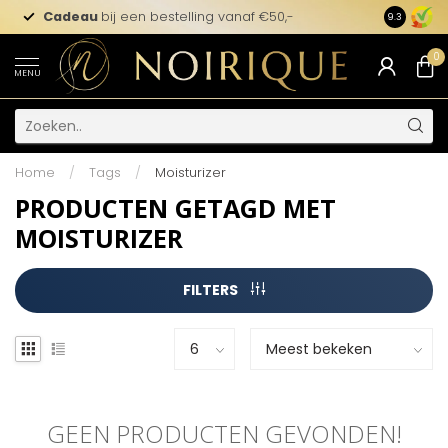
Cadeau
bij een bestelling vanaf €50,-
9.3
0
MENU
Home
/
Tags
/
Moisturizer
PRODUCTEN GETAGD MET
MOISTURIZER
FILTERS
GEEN PRODUCTEN GEVONDEN!