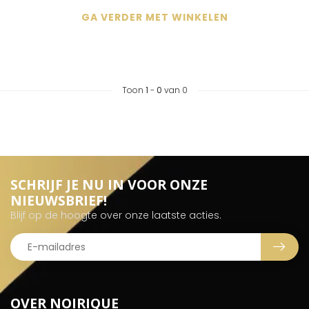
GA VERDER MET WINKELEN
Toon
1
-
0
van 0
SCHRIJF JE NU IN VOOR ONZE
NIEUWSBRIEF!
Blijf op de hoogte over onze laatste acties.
OVER NOIRIQUE