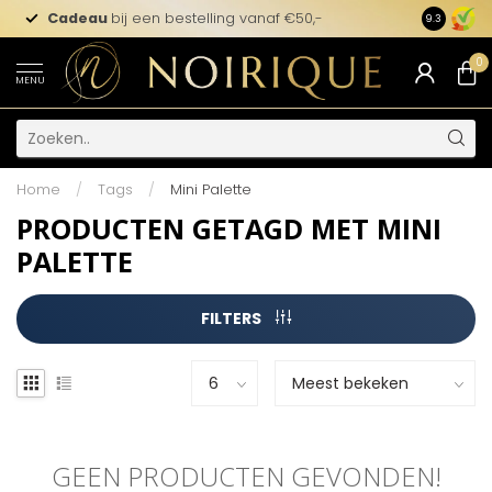
Cadeau
bij een bestelling vanaf €50,-
9.3
0
MENU
Home
/
Tags
/
Mini Palette
PRODUCTEN GETAGD MET MINI
PALETTE
FILTERS
GEEN PRODUCTEN GEVONDEN!