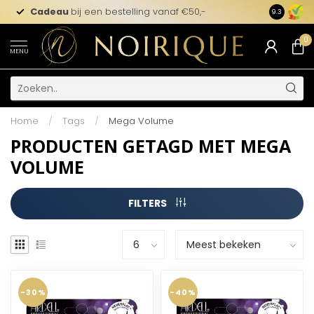
Cadeau
bij een bestelling vanaf €50,-
9.3
0
MENU
Home
/
Tags
/
Mega Volume
PRODUCTEN GETAGD MET MEGA
VOLUME
FILTERS
-30%
-40%