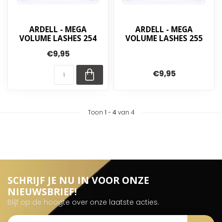
ARDELL - MEGA
ARDELL - MEGA
VOLUME LASHES 254
VOLUME LASHES 255
€9,95
€9,95
Toon
1
-
4
van 4
SCHRIJF JE NU IN VOOR ONZE
NIEUWSBRIEF!
Blijf op de hoogte over onze laatste acties.