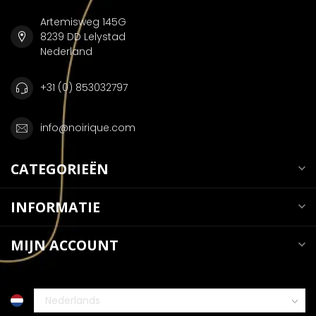
Artemisweg 145G
8239 DD Lelystad
Nederland
+31 (0) 853032797
info@noirique.com
CATEGORIEËN
INFORMATIE
MIJN ACCOUNT