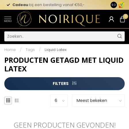
Cadeau
bij een bestelling vanaf €50,-
9.3
0
MENU
Home
/
Tags
/
Liquid Latex
PRODUCTEN GETAGD MET LIQUID
LATEX
FILTERS
GEEN PRODUCTEN GEVONDEN!