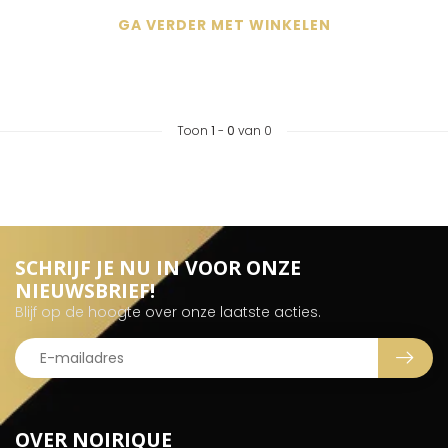
GA VERDER MET WINKELEN
Toon
1
-
0
van 0
SCHRIJF JE NU IN VOOR ONZE
NIEUWSBRIEF!
Blijf op de hoogte over onze laatste acties.
OVER NOIRIQUE