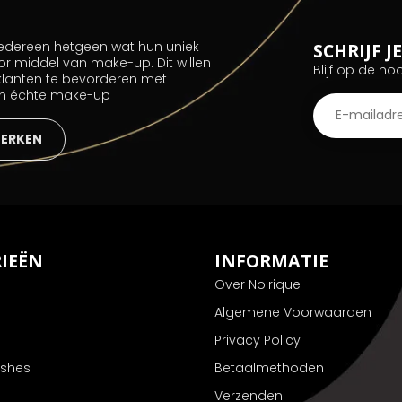
 iedereen hetgeen wat hun uniek
SCHRIJF 
or middel van make-up. Dit willen
Blijf op de ho
 klanten te bevorderen met
an échte make-up
MERKEN
IEËN
INFORMATIE
Over Noirique
Algemene Voorwaarden
Privacy Policy
ushes
Betaalmethoden
Verzenden