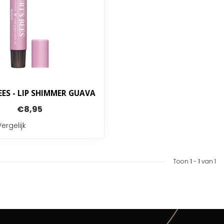
EES - LIP SHIMMER GUAVA
€8,95
Vergelijk
Toon
1
-
1
van 1