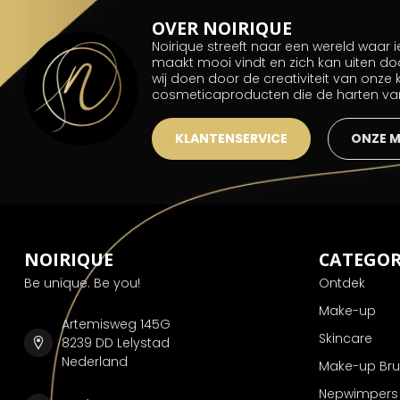
OVER NOIRIQUE
Noirique streeft naar een wereld waar
maakt mooi vindt en zich kan uiten do
wij doen door de creativiteit van onze
cosmeticaproducten die de harten v
KLANTENSERVICE
ONZE 
NOIRIQUE
CATEGOR
Be unique. Be you!
Ontdek
Make-up
Artemisweg 145G
Skincare
8239 DD Lelystad
Nederland
Make-up Br
Nepwimpers