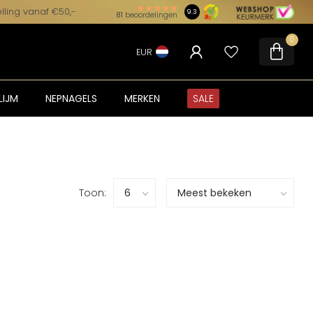
lling vanaf €50,-
9.3
81
beoordelingen
0
EUR
LIJM
NEPNAGELS
MERKEN
SALE
Toon: