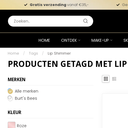
Gratis verzending
vanaf €35,-
Ge
HOME
ONTDEK
MAKE-UP
SK
Home
/
Tags
/
Lip Shimmer
PRODUCTEN GETAGD MET LIP
MERKEN
Alle merken
Burt's Bees
KLEUR
Roze