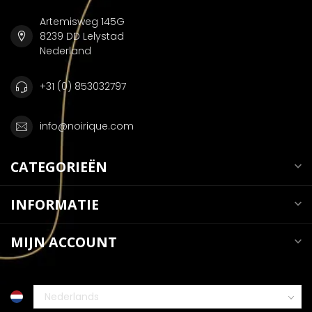
Artemisweg 145G
8239 DD Lelystad
Nederland
+31 (0) 853032797
info@noirique.com
CATEGORIEËN
INFORMATIE
MIJN ACCOUNT