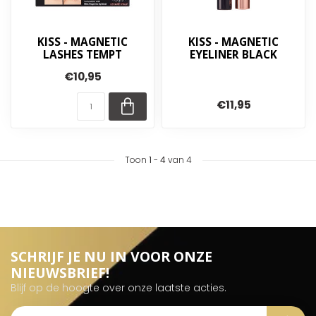
KISS - MAGNETIC
KISS - MAGNETIC
LASHES TEMPT
EYELINER BLACK
€10,95
€11,95
Toon
1
-
4
van 4
SCHRIJF JE NU IN VOOR ONZE
NIEUWSBRIEF!
Blijf op de hoogte over onze laatste acties.