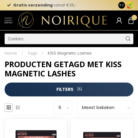
Gratis verzending
vanaf €35,-
Gegaran
9.3
0
MENU
Home
/
Tags
/
KISS Magnetic Lashes
PRODUCTEN GETAGD MET KISS
MAGNETIC LASHES
FILTERS