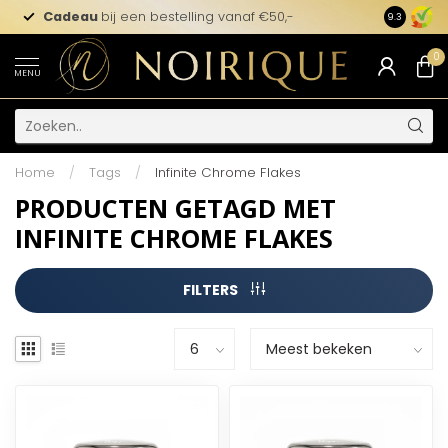
Cadeau
bij een bestelling vanaf €50,-
9.3
0
MENU
Home
/
Tags
/
Infinite Chrome Flakes
PRODUCTEN GETAGD MET
INFINITE CHROME FLAKES
FILTERS