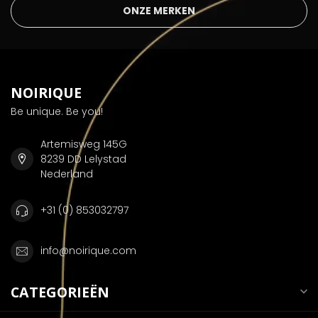
ONZE MERKEN
NOIRIQUE
Be unique. Be you!
Artemisweg 145G
8239 DD Lelystad
Nederland
+31 (0) 853032797
info@noirique.com
CATEGORIEËN