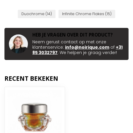
Duochrome
(14)
Infinite Chrome Flakes
(15)
HEB JE VRAGEN OVER DIT PRODUCT?
Neem gerust contact op met onze
klantenservice:
info@noirique.com
of
+31
85 3032797
. We helpen je graag verder!
RECENT BEKEKEN