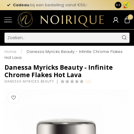
Cadeau
bij een bestelling vanaf €50,-
9.3
0
MENU
Home
/
Danessa Myricks Beauty - Infinite Chrome Flakes
Hot Lava
Danessa Myricks Beauty - Infinite
Chrome Flakes Hot Lava
DANESSA MYRICKS BEAUTY
(0)