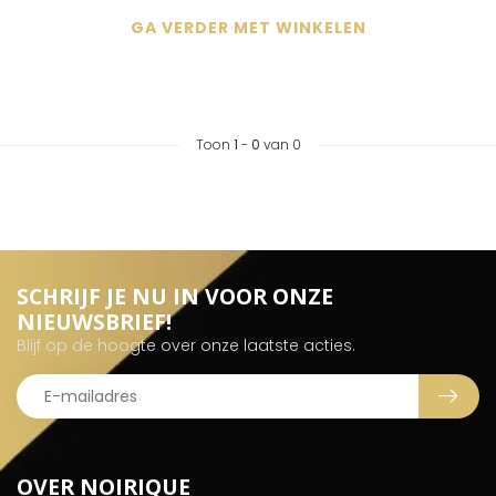
GA VERDER MET WINKELEN
Toon
1
-
0
van 0
SCHRIJF JE NU IN VOOR ONZE
NIEUWSBRIEF!
Blijf op de hoogte over onze laatste acties.
OVER NOIRIQUE