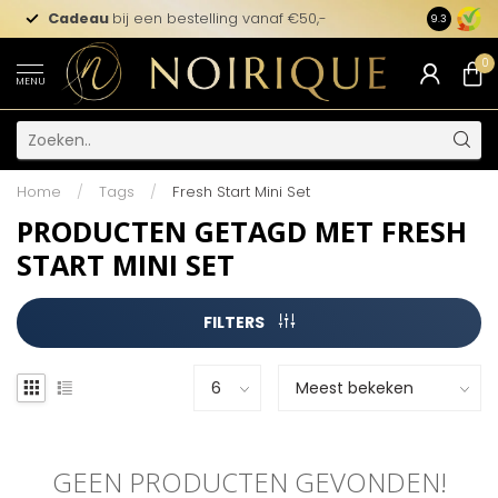
Cadeau
bij een bestelling vanaf €50,-
9.3
0
MENU
Home
/
Tags
/
Fresh Start Mini Set
PRODUCTEN GETAGD MET FRESH
START MINI SET
FILTERS
GEEN PRODUCTEN GEVONDEN!