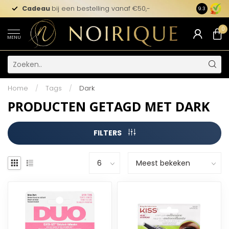
Cadeau
bij een bestelling vanaf €50,-
9.3
0
MENU
Home
/
Tags
/
Dark
PRODUCTEN GETAGD MET DARK
FILTERS