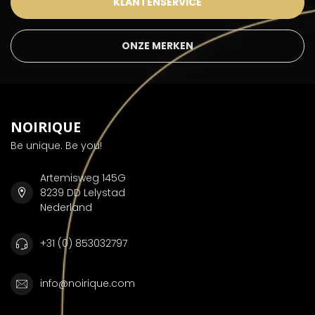
KLANTENSERVICE
ONZE MERKEN
NOIRIQUE
Be unique. Be you!
Artemisweg 145G
8239 DD Lelystad
Nederland
+31 (0) 853032797
info@noirique.com