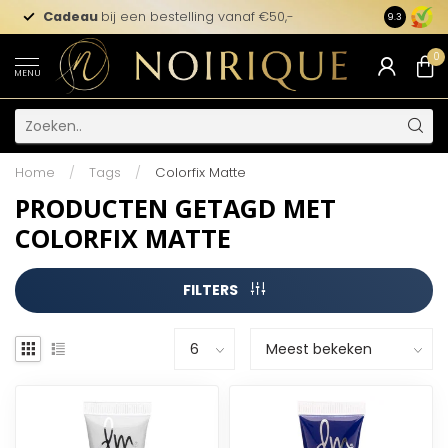
Cadeau
bij een bestelling vanaf €50,-
9.3
0
MENU
Home
/
Tags
/
Colorfix Matte
PRODUCTEN GETAGD MET
COLORFIX MATTE
FILTERS