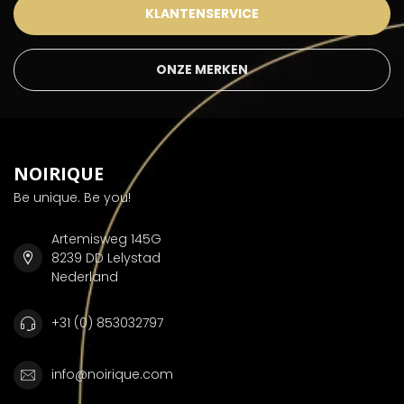
KLANTENSERVICE
ONZE MERKEN
NOIRIQUE
Be unique. Be you!
Artemisweg 145G
8239 DD Lelystad
Nederland
+31 (0) 853032797
info@noirique.com