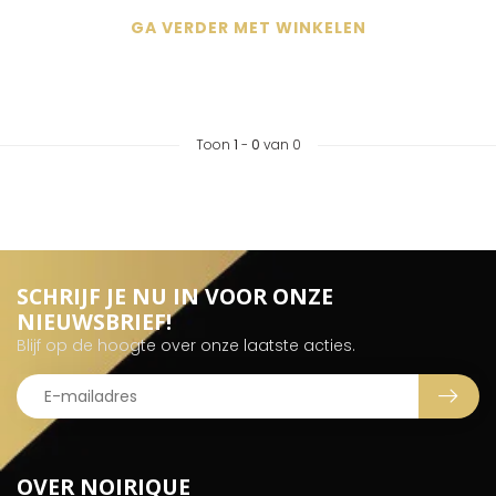
GA VERDER MET WINKELEN
Toon
1
-
0
van 0
SCHRIJF JE NU IN VOOR ONZE
NIEUWSBRIEF!
Blijf op de hoogte over onze laatste acties.
OVER NOIRIQUE