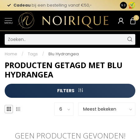
Cadeau
bij een bestelling vanaf €50,-
9.3
0
MENU
Home
/
Tags
/
Blu Hydrangea
PRODUCTEN GETAGD MET BLU
HYDRANGEA
FILTERS
GEEN PRODUCTEN GEVONDEN!