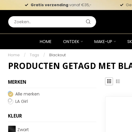
Gratis verzending
vanaf €35,-
Ge
HOME
ONTDEK
MAKE-UP
SK
Home
/
Tags
/
Blackout
PRODUCTEN GETAGD MET BL
MERKEN
Alle merken
LA Girl
KLEUR
Zwart