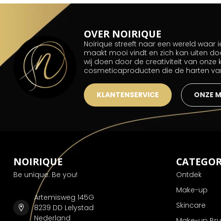
OVER NOIRIQUE
Noirique streeft naar een wereld waar
maakt mooi vindt en zich kan uiten do
wij doen door de creativiteit van onze
cosmeticaproducten die de harten v
KLANTENSERVICE
ONZE 
NOIRIQUE
CATEGOR
Be unique. Be you!
Ontdek
Make-up
Artemisweg 145G
Skincare
8239 DD Lelystad
Nederland
Make-up Br