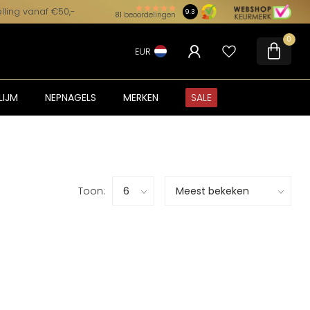
lling vanaf €50,-
9.3
81
beoordelingen
0
EUR
LIJM
NEPNAGELS
MERKEN
SALE
Toon: