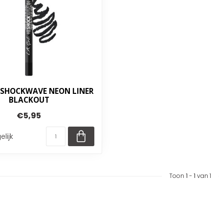
- SHOCKWAVE NEON LINER
BLACKOUT
€5,95
elijk
Toon
1
-
1
van 1