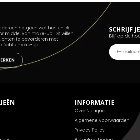
 iedereen hetgeen wat hun uniek
SCHRIJF 
or middel van make-up. Dit willen
Blijf op de ho
 klanten te bevorderen met
an échte make-up
MERKEN
IEËN
INFORMATIE
Over Noirique
Algemene Voorwaarden
Privacy Policy
ushes
Betaalmethoden