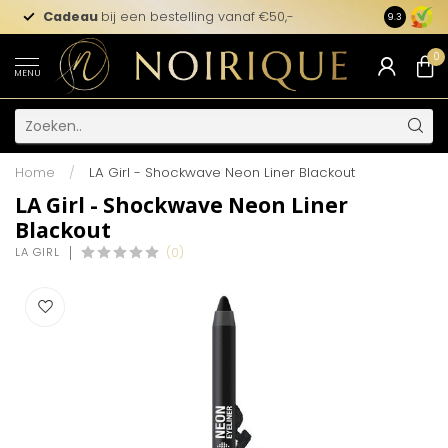
Cadeau
bij een bestelling vanaf €50,-
9.3
0
MENU
Home
/
LA Girl - Shockwave Neon Liner Blackout
LA Girl - Shockwave Neon Liner
Blackout
LA GIRL
(0)