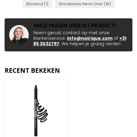
Blackout
(1)
Shockwave Neon Liner
(18)
HEB JE VRAGEN OVER DIT PRODUCT?
Neem gerust contact op met onze
klantenservice:
info@noirique.com
of
+31
85 3032797
. We helpen je graag verder!
RECENT BEKEKEN