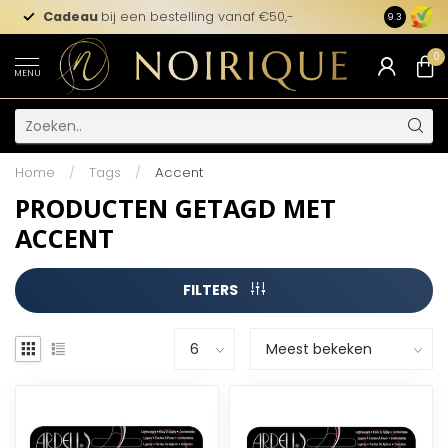
Cadeau
bij een bestelling vanaf €50,-
9.3
0
MENU
Home
/
Tags
/
Accent
PRODUCTEN GETAGD MET
ACCENT
FILTERS