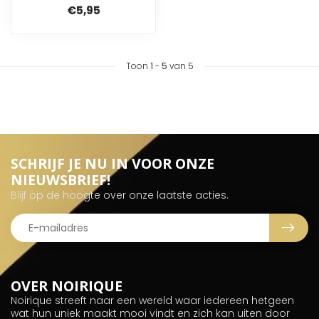
€5,95
Toon
1
-
5
van 5
SCHRIJF JE NU IN VOOR ONZE
NIEUWSBRIEF!
Blijf op de hoogte over onze laatste acties.
OVER NOIRIQUE
Noirique streeft naar een wereld waar iedereen hetgeen
wat hun uniek maakt mooi vindt en zich kan uiten door