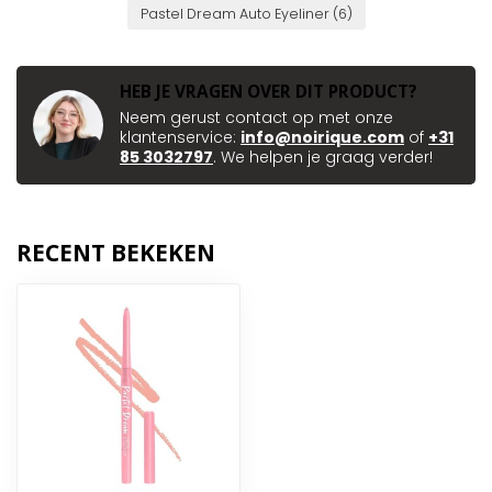
Pastel Dream Auto Eyeliner
(6)
HEB JE VRAGEN OVER DIT PRODUCT?
Neem gerust contact op met onze
klantenservice:
info@noirique.com
of
+31
85 3032797
. We helpen je graag verder!
RECENT BEKEKEN