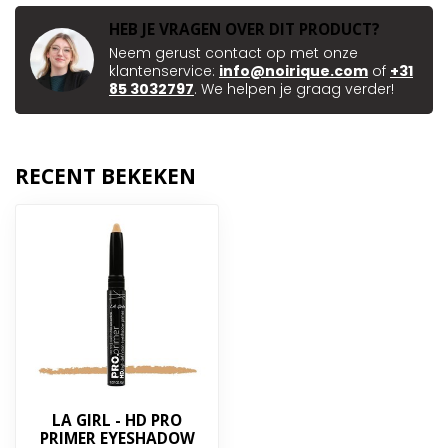
HEB JE VRAGEN OVER DIT PRODUCT?
Neem gerust contact op met onze
klantenservice:
info@noirique.com
of
+31
85 3032797
. We helpen je graag verder!
RECENT BEKEKEN
LA GIRL - HD PRO
PRIMER EYESHADOW