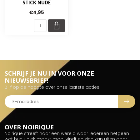
STICK NUDE
€4,95
SCHRIJF JE NU IN VOOR ONZE
NIEUWSBRIEF!
Blijf op de hoogte over onze laatste acties.
OVER NOIRIQUE
Noirique streeft naar een wereld waar iedereen hetgeen
wat hun uniek maakt mooi vindt en zich kan uiten door