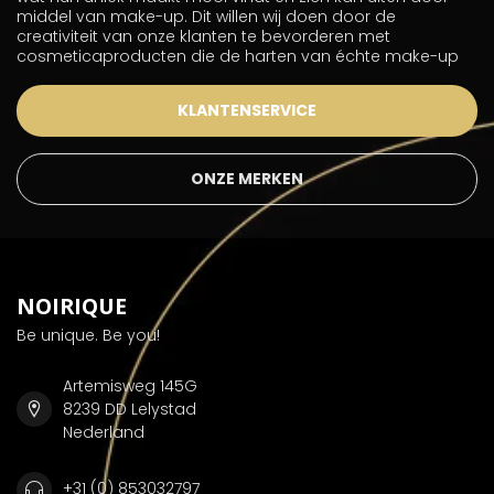
middel van make-up. Dit willen wij doen door de
creativiteit van onze klanten te bevorderen met
cosmeticaproducten die de harten van échte make-up
KLANTENSERVICE
ONZE MERKEN
NOIRIQUE
Be unique. Be you!
Artemisweg 145G
8239 DD Lelystad
Nederland
+31 (0) 853032797