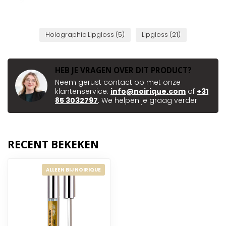
Holographic Lipgloss
(5)
Lipgloss
(21)
HEB JE VRAGEN OVER DIT PRODUCT?
Neem gerust contact op met onze
klantenservice:
info@noirique.com
of
+31
85 3032797
. We helpen je graag verder!
RECENT BEKEKEN
ALLEEN BIJ NOIRIQUE