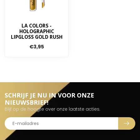
LA COLORS -
HOLOGRAPHIC
LIPGLOSS GOLD RUSH
€3,95
SCHRIJF JE NU IN VOOR ONZE
NIEUWSBRIEF!
Blijf op de hoogte over onze laatste acties.