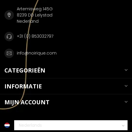
Artemisweg 145G
8239 DD Lelystad
Nederland
+31 (0) 853032797
info@noirique.com
CATEGORIEËN
INFORMATIE
MIJN ACCOUNT