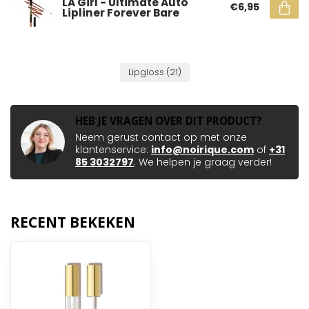
LA Girl - Ultimate Auto
€6,95
Lipliner Forever Bare
Lipgloss
(21)
HEB JE VRAGEN OVER DIT PRODUCT?
Neem gerust contact op met onze
klantenservice:
info@noirique.com
of
+31
85 3032797
. We helpen je graag verder!
RECENT BEKEKEN