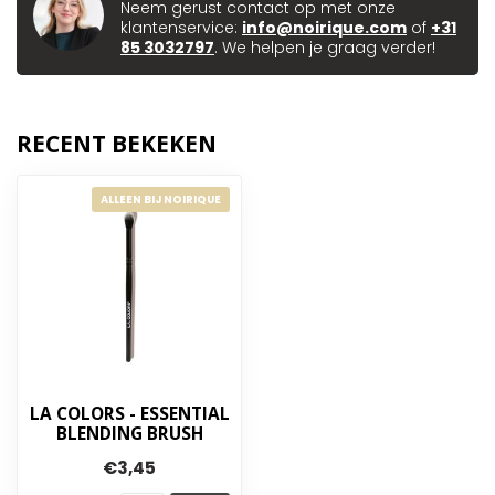
Neem gerust contact op met onze
klantenservice:
info@noirique.com
of
+31
85 3032797
. We helpen je graag verder!
RECENT BEKEKEN
ALLEEN BIJ NOIRIQUE
LA COLORS - ESSENTIAL
BLENDING BRUSH
€3,45