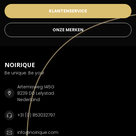
KLANTENSERVICE
ONZE MERKEN
NOIRIQUE
Be unique. Be you!
Artemisweg 145G
8239 DD Lelystad
Nederland
+31 (0) 853032797
info@noirique.com