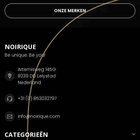
ONZE MERKEN
NOIRIQUE
Be unique. Be you!
Artemisweg 145G
8239 DD Lelystad
Nederland
+31 (0) 853032797
info@noirique.com
CATEGORIEËN