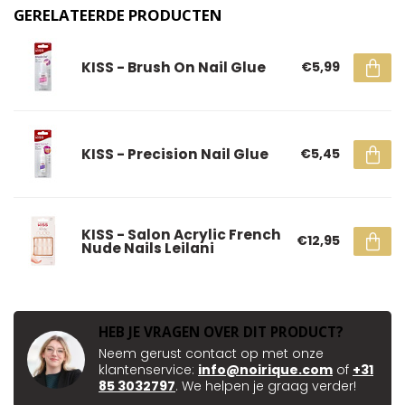
GERELATEERDE PRODUCTEN
KISS - Brush On Nail Glue
€5,99
KISS - Precision Nail Glue
€5,45
KISS - Salon Acrylic French
€12,95
Nude Nails Leilani
HEB JE VRAGEN OVER DIT PRODUCT?
Neem gerust contact op met onze
klantenservice:
info@noirique.com
of
+31
85 3032797
. We helpen je graag verder!