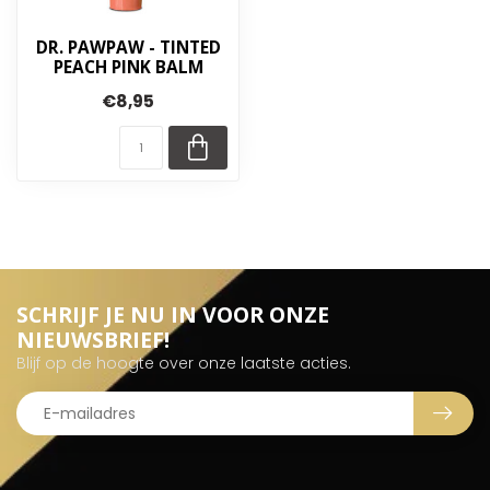
DR. PAWPAW - TINTED
PEACH PINK BALM
€8,95
SCHRIJF JE NU IN VOOR ONZE
NIEUWSBRIEF!
Blijf op de hoogte over onze laatste acties.