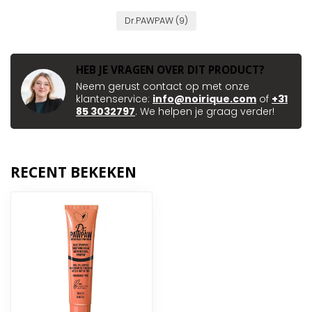
Dr.PAWPAW
(9)
HEB JE VRAGEN OVER DIT PRODUCT?
Neem gerust contact op met onze
klantenservice:
info@noirique.com
of
+31
85 3032797
. We helpen je graag verder!
RECENT BEKEKEN