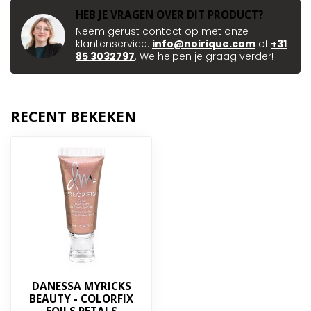
HEB JE VRAGEN OVER DIT PRODUCT?
Neem gerust contact op met onze
klantenservice:
info@noirique.com
of
+31
85 3032797
. We helpen je graag verder!
RECENT BEKEKEN
DANESSA MYRICKS
BEAUTY - COLORFIX