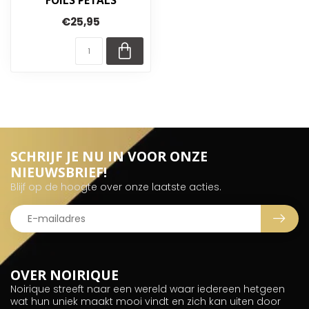
FOILS PETALS
€25,95
SCHRIJF JE NU IN VOOR ONZE
NIEUWSBRIEF!
Blijf op de hoogte over onze laatste acties.
OVER NOIRIQUE
Noirique streeft naar een wereld waar iedereen hetgeen
wat hun uniek maakt mooi vindt en zich kan uiten door