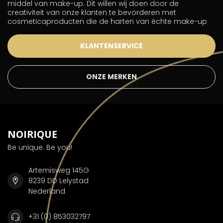
middel van make-up. Dit willen wij doen door de
creativiteit van onze klanten te bevorderen met
cosmeticaproducten die de harten van échte make-up
KLANTENSERVICE
ONZE MERKEN
NOIRIQUE
Be unique. Be you!
Artemisweg 145G
8239 DD Lelystad
Nederland
+31 (0) 853032797