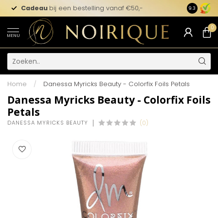
Cadeau
bij een bestelling vanaf €50,-
9.3
0
MENU
Home
/
Danessa Myricks Beauty - Colorfix Foils Petals
Danessa Myricks Beauty - Colorfix Foils
Petals
DANESSA MYRICKS BEAUTY
(0)